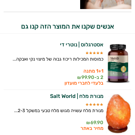
אנשים שקנו את המוצר הזה קנו גם
היי,
אסטרגלוס | נוטרי די
אני יועץ הבריאות האישי AI של טבע בריא.
כמוסות המכילות ריכוז גבוה של מיצוי נקי ואבקה...
התשובות שלי מבוססות על מאגרי מידע קליניים
וספרות מקצועית בתחומי הרפואה הטבעית
1+1 מתנה
ותזונת הספורט.
2 ב-
99.90
₪
בלעדי לחברי מועדון
אני כאן כדי לעזור לך להתאים את תוספי
התזונה ומוצרי הבריאות המדויקים למטרות
מנורת מלח | Salt World
ולמצב הגופני שלך, ולהסביר לך אילו רכיבים
עובדים יחד כדי למקסם תוצאות גם בחיי היום
מנורת מלח עשויה מגוש מלח טבעי במשקל 2-3...
יום וגם בתחום הכושר והספורט.
69.90
₪
המטרה שלי היא להתאים עבורך המלצות
מחיר באתר
אישיות מבוססות מדעית.