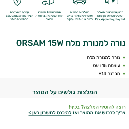
מגוון אפשרויות תשלום
משלוחים מהירים
התחרטתם? תחזירו
עסקה מאובטחת
כרטיס אשראי, Google
אפשרות למשלוח מהיום
החזר כספי מלא
בהחזרת
קנייה בטוחה בתקני SSL
Apple Pay, PayPal
Pay,
להיום או 3-5 ימי עסקים
המוצר
המחמירים ביותר
נורה למנורת מלח ORSAM 15W
נורה למנורת מלח
עוצמה 15 וואט
הברגה E14
המלצות גולשים על המוצר
רוצה להוסיף המלצה? בכיף!
צריך לרכוש את המוצר ואז
להיכנס לחשבון כאן >