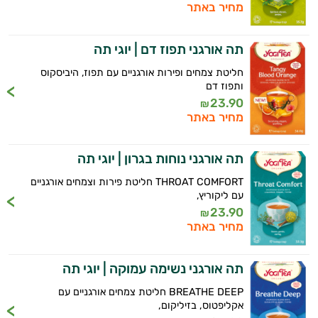
מחיר באתר
התשובות שלי מבוססות על מאגרי מידע קליניים
וספרות מקצועית בתחומי הרפואה הטבעית
ותזונת הספורט.
תה אורגני תפוז דם | יוגי תה
חליטת צמחים ופירות אורגניים עם תפוז, היביסקוס
אני כאן כדי לעזור לך להתאים את תוספי
ותפוז דם
התזונה ומוצרי הבריאות המדויקים למטרות
23.90
₪
ולמצב הגופני שלך, ולהסביר לך אילו רכיבים
מחיר באתר
עובדים יחד כדי למקסם תוצאות גם בחיי היום
יום וגם בתחום הכושר והספורט.
תה אורגני נוחות בגרון | יוגי תה
המטרה שלי היא להתאים עבורך המלצות
THROAT COMFORT חליטת פירות וצמחים אורגניים
אישיות מבוססות מדעית.
עם ליקוריץ,
23.90
₪
זה הזמן להתחיל. איך אוכל לעזור?
מחיר באתר
תה אורגני נשימה עמוקה | יוגי תה
BREATHE DEEP חליטת צמחים אורגניים עם
אקליפטוס, בזיליקום,