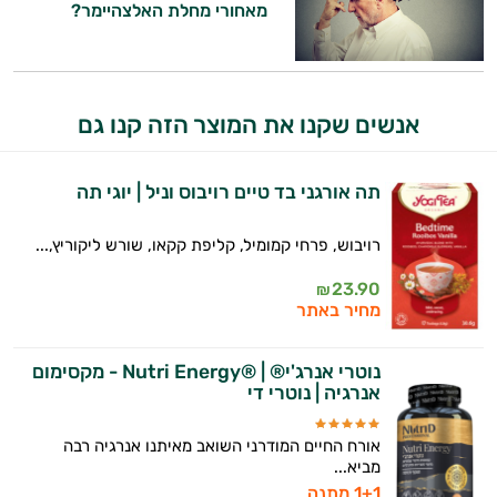
ותזונת הספורט.
מאחורי מחלת האלצהיימר?
אני כאן כדי לעזור לך להתאים את תוספי
התזונה ומוצרי הבריאות המדויקים למטרות
ולמצב הגופני שלך, ולהסביר לך אילו רכיבים
אנשים שקנו את המוצר הזה קנו גם
עובדים יחד כדי למקסם תוצאות גם בחיי היום
יום וגם בתחום הכושר והספורט.
תה אורגני בד טיים רויבוס וניל | יוגי תה
המטרה שלי היא להתאים עבורך המלצות
אישיות מבוססות מדעית.
רויבוש, פרחי קמומיל, קליפת קקאו, שורש ליקוריץ,...
זה הזמן להתחיל. איך אוכל לעזור?
23.90
₪
מחיר באתר
נוטרי אנרג'י® | ®Nutri Energy - מקסימום
אנרגיה | נוטרי די
אורח החיים המודרני השואב מאיתנו אנרגיה רבה
מביא...
1+1 מתנה