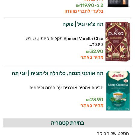
2 ב-
119.90
₪
בלעדי לחברי מועדון
תה צ'אי וניל | פוקה
Spiced Vanilla Chai מקלות קינמון, שורש
ג'ינג'ר,...
32.90
₪
מחיר באתר
תה אורגני מנטה, כלורלה ולימונית | יוגי תה
חליטת צמחים אורגנית עם מנטה ולימונית
23.90
₪
מחיר באתר
בחירת קטגוריה
הסלט של הבוקר