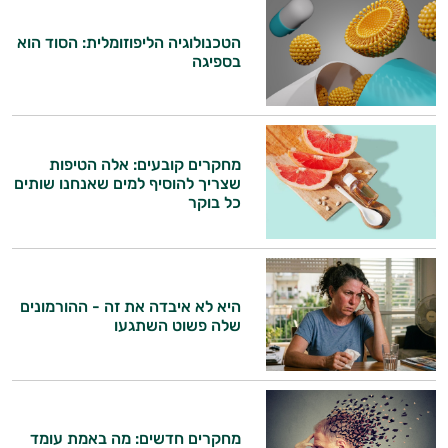
הטכנולוגיה הליפוזומלית: הסוד הוא
בספיגה
מחקרים קובעים: אלה הטיפות
שצריך להוסיף למים שאנחנו שותים
כל בוקר
היא לא איבדה את זה - ההורמונים
שלה פשוט השתגעו
היי,
אני יועץ הבריאות האישי AI של טבע בריא.
התשובות שלי מבוססות על מאגרי מידע קליניים
וספרות מקצועית בתחומי הרפואה הטבעית
מחקרים חדשים: מה באמת עומד