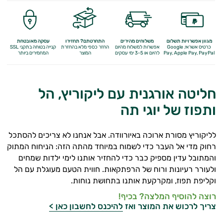
מגוון אפשרויות תשלום
משלוחים מהירים
התחרטתם? תחזירו
עסקה מאובטחת
כרטיס אשראי, Google
אפשרות למשלוח מהיום
החזר כספי מלא
בהחזרת
קנייה בטוחה בתקני SSL
Apple Pay, PayPal
Pay,
להיום או 3-5 ימי עסקים
המוצר
המחמירים ביותר
חליטה אורגנית עם ליקוריץ, הל
ותפוז של יוגי תה
לליקוריץ מסורת ארוכה באיורוודה. אבל אנחנו לא צריכים להסתכל
רחוק מדי אל העבר כדי לשמוח במיוחד מהתה הזה: הניחוח המתוק
והמתובל עדין מספיק כבר כדי להחזיר אותנו לימי ילדות שמחים
ולעורר רעיונות ורוח של הרפתקאות. חווית הטעם מעוגלת עם הל
וקליפת תפוז, ומקרקעת אותנו בתחושת נוחות.
רוצה להוסיף המלצה? בכיף!
צריך לרכוש את המוצר ואז
להיכנס לחשבון כאן >