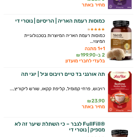
ולמצב הגופני שלך, ולהסביר לך אילו רכיבים
מחיר באתר
עובדים יחד כדי למקסם תוצאות גם בחיי היום
יום וגם בתחום הכושר והספורט.
כמוסות רעמת האריה | הריסיום | נוטרי די
המטרה שלי היא להתאים עבורך המלצות
כמוסות רעמת האריה המיוצרות בטכנולוגיית
אישיות מבוססות מדעית.
המיצוי...
1+1 מתנה
זה הזמן להתחיל. איך אוכל לעזור?
2 ב-
199.90
₪
בלעדי לחברי מועדון
תה אורגני בד טיים רויבוס וניל | יוגי תה
רויבוש, פרחי קמומיל, קליפת קקאו, שורש ליקוריץ,...
23.90
₪
מחיר באתר
®FullFill לגבר – כי השתלת שיער זה לא
מספיק | נוטרי די