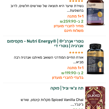
נשירת שיער היא תוצאה של שורשים חלשים, לרוב
בהשפעת...
1+1 מתנה
2 ב-
259.90
₪
מחיר לחברי מועדון
משלוח חינם
נוטרי אנרג'י® | ®Nutri Energy - מקסימום
אנרגיה | נוטרי די
אורח החיים המודרני השואב מאיתנו אנרגיה רבה
מביא...
1+1 מתנה
2 ב-
119.90
₪
בלעדי לחברי מועדון
תה צ'אי וניל | פוקה
Spiced Vanilla Chai מקלות קינמון, שורש
ג'ינג'ר,...