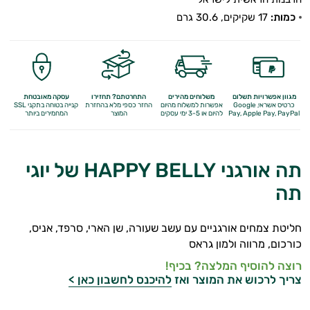
לבקרת
כמות:
17 שקיקים, 30.6 גרם
המשקל
תה
וחליטות
מגוון אפשרויות תשלום
משלוחים מהירים
התחרטתם? תחזירו
עסקה מאובטחת
כרטיס אשראי, Google
אפשרות למשלוח מהיום
החזר כספי מלא
בהחזרת
קנייה בטוחה בתקני SSL
Apple Pay, PayPal
Pay,
להיום או 3-5 ימי עסקים
המוצר
המחמירים ביותר
ממתיקים
טבעיים
תה אורגני HAPPY BELLY של יוגי
חטיפים
תה
ומזון
חליטת צמחים אורגניים עם עשב שעורה, שן הארי, סרפד, אניס,
סמודי'ס
כורכום, מרווה ולמון גראס
שמנים
רוצה להוסיף המלצה? בכיף!
צריך לרכוש את המוצר ואז
להיכנס לחשבון כאן >
משקאות