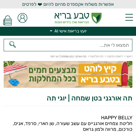
אפשרות משלוח אקספרס מהיום להיום ❤️ לפרטים
יועץ בריאות אישי AI
יועץ בריאות אישי AI
ראשי
>
דיאטה ותזונה
>
תה וחליטות
>
תה אורגני בטן שמחה | יוגי תה
תה אורגני בטן שמחה | יוגי תה
HAPPY BELLY
חליטת צמחים אורגניים עם עשב שעורה, שן הארי, סרפד, אניס,
כורכום, מרווה ולמון גראס
הנמכרים