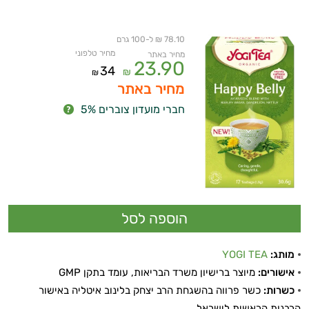
ביותר
78.10 ₪ ל-100 גרם
נפיחות
מחיר טלפוני
מחיר באתר
23.90
34
₪
₪
בטנית
מחיר באתר
חברי מועדון צוברים 5%
שורפי
שומן
שמירת
המשקל
תחושת
שובע
מותג:
YOGI TEA
אישורים:
מיוצר ברישיון משרד הבריאות, עומד בתקן GMP
תרסיסים
כשרות:
כשר פרווה בהשגחת הרב יצחק בלינוב איטליה באישור
הרבנות הראשית לישראל