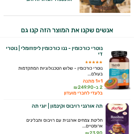
אנשים שקנו את המוצר הזה קנו גם
נוטרי כורכומין - ננו כורכומין ליפוזומלי | נוטרי
די
נוטרי כורכומין - שלוש הטכנולוגיות המתקדמות
בעולם...
היי,
1+1 מתנה
אני יועץ הבריאות האישי AI של טבע בריא.
2 ב-
249.90
₪
בלעדי לחברי מועדון
התשובות שלי מבוססות על מאגרי מידע קליניים
וספרות מקצועית בתחומי הרפואה הטבעית
תה אורגני רויבוס וקינמון | יוגי תה
ותזונת הספורט.
חליטת צמחים אורגנית עם רויבוס ותבלינים
אני כאן כדי לעזור לך להתאים את תוספי
ארומטיים...
התזונה ומוצרי הבריאות המדויקים למטרות
23.90
₪