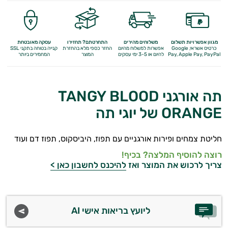
מגוון אפשרויות תשלום
משלוחים מהירים
התחרטתם? תחזירו
עסקה מאובטחת
כרטיס אשראי, Google
אפשרות למשלוח מהיום
החזר כספי מלא
בהחזרת
קנייה בטוחה בתקני SSL
Apple Pay, PayPal
Pay,
להיום או 3-5 ימי עסקים
המוצר
המחמירים ביותר
תה אורגני TANGY BLOOD
ORANGE של יוגי תה
חליטת צמחים ופירות אורגניים עם תפוז, היביסקוס, תפוז דם ועוד
רוצה להוסיף המלצה? בכיף!
צריך לרכוש את המוצר ואז
להיכנס לחשבון כאן >
ליועץ בריאות אישי AI