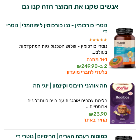
אנשים שקנו את המוצר הזה קנו גם
נוטרי כורכומין - ננו כורכומין ליפוזומלי | נוטרי
די
נוטרי כורכומין - שלוש הטכנולוגיות המתקדמות
בעולם...
1+1 מתנה
2 ב-
249.90
₪
היי,
בלעדי לחברי מועדון
אני יועץ הבריאות האישי AI של טבע בריא.
תה אורגני רויבוס וקינמון | יוגי תה
התשובות שלי מבוססות על מאגרי מידע קליניים
וספרות מקצועית בתחומי הרפואה הטבעית
חליטת צמחים אורגנית עם רויבוס ותבלינים
ותזונת הספורט.
ארומטיים...
23.90
₪
אני כאן כדי לעזור לך להתאים את תוספי
מחיר באתר
התזונה ומוצרי הבריאות המדויקים למטרות
ולמצב הגופני שלך, ולהסביר לך אילו רכיבים
כמוסות רעמת האריה | הריסיום | נוטרי די
עובדים יחד כדי למקסם תוצאות גם בחיי היום