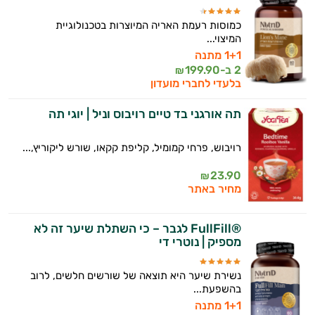
יום וגם בתחום הכושר והספורט.
כמוסות רעמת האריה המיוצרות בטכנולוגיית
המיצוי...
המטרה שלי היא להתאים עבורך המלצות
1+1 מתנה
אישיות מבוססות מדעית.
2 ב-
199.90
₪
בלעדי לחברי מועדון
זה הזמן להתחיל. איך אוכל לעזור?
תה אורגני בד טיים רויבוס וניל | יוגי תה
רויבוש, פרחי קמומיל, קליפת קקאו, שורש ליקוריץ,...
23.90
₪
מחיר באתר
®FullFill לגבר – כי השתלת שיער זה לא
מספיק | נוטרי די
נשירת שיער היא תוצאה של שורשים חלשים, לרוב
בהשפעת...
1+1 מתנה