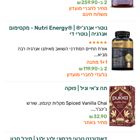
2 ב-
259.90
₪
מחיר לחברי מועדון
משלוח חינם
נוטרי אנרג'י® | ®Nutri Energy - מקסימום
אנרגיה | נוטרי די
אורח החיים המודרני השואב מאיתנו אנרגיה רבה
מביא...
1+1 מתנה
2 ב-
119.90
₪
בלעדי לחברי מועדון
תה צ'אי וניל | פוקה
Spiced Vanilla Chai מקלות קינמון, שורש
ג'ינג'ר,...
32.90
₪
מחיר באתר
דאודורנט טבעי פרחוני ילנג ילנג | מיכל סבון