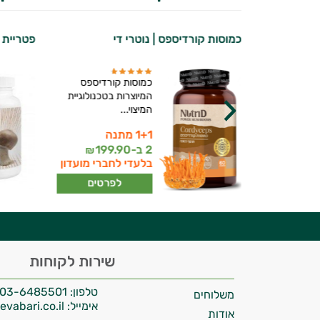
כמוסות קורדיספס | נוטרי די
פטריית אגרי
מתקדמת של
כמוסות קורדיספס
ריות
המיוצרות בטכנולוגיית
יותר...
המיצוי...
1+1 מתנה
יועץ בריאות אישי AI
199
2 ב-
199.90
₪
₪
ברי מועדון
בלעדי לחברי מועדון
רטים
לפרטים
היי,
שירות לקוחות
אני יועץ הבריאות האישי AI של טבע בריא.
טלפון:
03-6485501
משלוחים
התשובות שלי מבוססות על מאגרי מידע קליניים
אימייל:
info@tevabari.co.il
וספרות מקצועית בתחומי הרפואה הטבעית
אודות