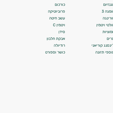
גנזיום
כורכום
ומגה 3
פרוביוטיקה
ורינגה
עשב חיטה
ולטי ויטמין
ויטמין C
מוציות
סידן
רים
אבקת חלבון
'ינסנג קוריאני
רודיולה
וספי תזונה
כושר וספורט