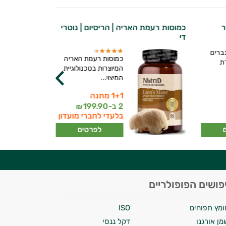
הייר
כמוסות רעמת האריה | הריסיום | נוטרי
פטריות מאיטקה | S
די
ברים
כמוסות רעמת האריה
ת
המיוצרות בטכנולוגיית
המיצוי...
1+1 מתנה
2 ב-
199.90
₪
בלעדי לחברי מועדון
לפרטים
פושים הפופולריים
ומץ תפוחים
ISO
מן אורגנו
דקל ננסי