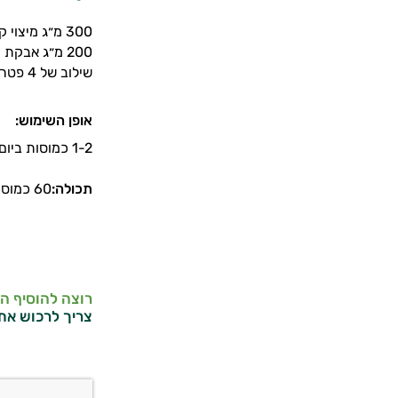
300 מ״ג מיצוי קורדיספס סיננסיס – תקני, מרוכז ואפקטיבי.
200 מ״ג אבקת קורדיספס אורגנית – לשמירה על מלוא הספקטרום הביואקטיבי.
שילוב של 4 פטריות עוצמה - רעמת האריה, טרמטס, ראיישי ומאיטקה, לשמירה על מלוא הספקטרום הביואקטיבי.
אופן השימוש:
1-2 כמוסות ביום עם הארוחה.
תכולה:
60 כמוסות
רוצה להוסיף ה
צריך לרכוש את