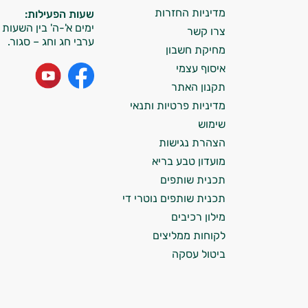
ותזונת הספורט.
מדיניות החזרות
שעות הפעילות:
ימים א'-ה' בין השעות 09:00-15:00
צרו קשר
אני כאן כדי לעזור לך להתאים את תוספי
ערבי חג וחג – סגור.
מחיקת חשבון
התזונה ומוצרי הבריאות המדויקים למטרות
איסוף עצמי
ולמצב הגופני שלך, ולהסביר לך אילו רכיבים
עובדים יחד כדי למקסם תוצאות גם בחיי היום
תקנון האתר
יום וגם בתחום הכושר והספורט.
מדיניות פרטיות ותנאי
שימוש
המטרה שלי היא להתאים עבורך המלצות
הצהרת נגישות
אישיות מבוססות מדעית.
מועדון טבע בריא
זה הזמן להתחיל. איך אוכל לעזור?
תכנית שותפים
תכנית שותפים נוטרי די
מילון רכיבים
לקוחות ממליצים
ביטול עסקה