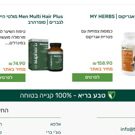
קוס | MY HERBS
Men Multi Hair Plus מולטי 
לגברים | סופרהרב
כמוסות צמחיות עם
טיפוח השיער לג
פטריית אגריקוס
פורמולה מועשר
במינרלים,...
158.90
74.90
₪
₪
מחיר באתר
מחיר באתר
לפרטים
לפרטים
טבע בריא
- 100% קנייה בטוחה
החי
אלפא
ח
גוג'י ברי
ש