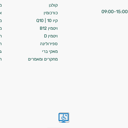
קולגן
מ
כורכומין
א
קיו 10 | Q10
מ
ויטמין B12
מ
ויטמין D
ח
ספירולינה
ת
מאקי ברי
ג
מחקרים ומאמרים
ת