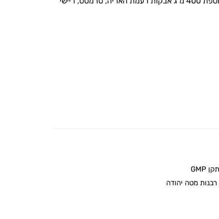
כמוסות 300 מ"ג מיצוי קורדיספס סיננסיס בתוספת 400 מ"ג אבקות רעמת האריה, טרמטס, ריישי
 GMP
בנות מטה יהודה