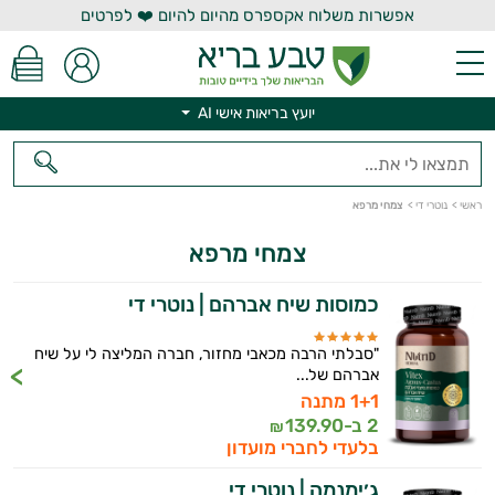
אפשרות משלוח אקספרס מהיום להיום ❤️ לפרטים
יועץ בריאות אישי AI
ראשי
>
נוטרי די
>
צמחי מרפא
צמחי מרפא
כמוסות שיח אברהם | נוטרי די
"סבלתי הרבה מכאבי מחזור, חברה המליצה לי על שיח
אברהם של...
יועץ בריאות אישי AI
1+1 מתנה
2 ב-
139.90
₪
בלעדי לחברי מועדון
ג׳ימנמה | נוטרי די