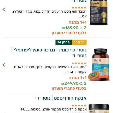
נוטרי די
הכבד הוא מסנן הרעלים הגדול בגוף. בעידן המודרני
אנו...
1+1 מתנה
2 ב-
169.90
₪
בלעדי לחברי מועדון
רב מכר
פחמן 14
נוטרי כורכומין - ננו כורכומין ליפוזומלי |
נוטרי די
"עוזר מאוד להפחית דלקתיות בגוף, מפחית כאבים.
לקחת בחשבון...
1+1 מתנה
2 ב-
249.90
₪
בלעדי לחברי מועדון
אבקת קורדיספס | נוטרי די
אבקת קורדיספס ממקור אורגני בשיטת FULL