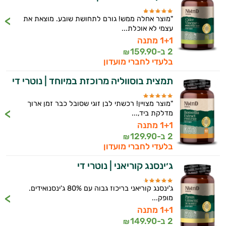
היי,
אני יועץ הבריאות האישי AI של טבע בריא.
"מוצר אחלה ממש! גורם לתחושת שובע. מוצאת את
עצמי לא אוכלת...
התשובות שלי מבוססות על מאגרי מידע קליניים
1+1 מתנה
וספרות מקצועית בתחומי הרפואה הטבעית
2 ב-
159.90
₪
ותזונת הספורט.
בלעדי לחברי מועדון
אני כאן כדי לעזור לך להתאים את תוספי
תמצית בוסווליה מרוכזת במיוחד | נוטרי די
התזונה ומוצרי הבריאות המדויקים למטרות
ולמצב הגופני שלך, ולהסביר לך אילו רכיבים
"מוצר מצויין! רכשתי לבן זוגי שסובל כבר זמן ארוך
עובדים יחד כדי למקסם תוצאות גם בחיי היום
מדלקת ביד,...
יום וגם בתחום הכושר והספורט.
1+1 מתנה
2 ב-
129.90
₪
המטרה שלי היא להתאים עבורך המלצות
בלעדי לחברי מועדון
אישיות מבוססות מדעית.
ג׳ינסנג קוריאני | נוטרי די
זה הזמן להתחיל. איך אוכל לעזור?
ג'ינסנג קוריאני בריכוז גבוה עם 80% ג'ינסנואידים.
מופק...
1+1 מתנה
2 ב-
149.90
₪