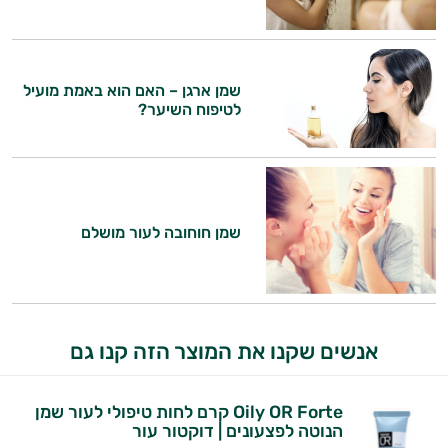
שמן ארגן – האם הוא באמת מועיל
לטיפוח השיער?
שמן חוחובה לעור מושלם
היי,
אני יועץ הבריאות האישי AI של טבע בריא.
התשובות שלי מבוססות על מאגרי מידע קליניים
אנשים שקנו את המוצר הזה קנו גם
וספרות מקצועית בתחומי הרפואה הטבעית
ותזונת הספורט.
Oily OR Forte קרם לחות טיפולי לעור שמן
הנוטה לפצעונים | דוקטור עור
אני כאן כדי לעזור לך להתאים את תוספי