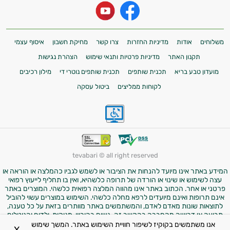
משלוחים
אודות
מדיניות החזרות
צרו קשר
מחיקת חשבון
איסוף עצמי
תקנון האתר
מדיניות פרטיות ותנאי שימוש
הצהרת נגישות
מועדון טבע בריא
תכנית שותפים
תכנית שותפים נוטרי די
מילון רכיבים
לקוחות ממליצים
ביטול עסקה
tevabari © all right reserved
המידע באתר אינו מיועד להנחות את הציבור או לשמש לגביו כהמלצה או הוראה או
עצה לשימוש או שינוי או הורדה של תרופה כלשהיא, ואין בו תחליף לייעוץ רפואי
פרטני או אחר. הכתוב באתר אינו מהווה המלצה רפואית כלשהי. המוצרים באתר
אינם תרופות ואינם מיועדים לרפא מחלה כלשהי. השימוש במוצרים עשוי להוביל
לתוצאות שונות מאדם לאדם, והמשתמשים באתר מוותרים בזאת על כל טענה,
תביעה או דרישה מהחברה בהקשר זה. נשים בהיריון, מניקות, ילדים והנוטלים
תרופות מרשם – יש להיוועץ ברופא לפני השימוש במוצרים. התמונות באתר הן
אנו משתמשים בקוקיז לשיפור חוויית השימוש באתר. המשך שימוש