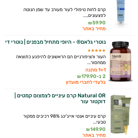
התזונה ומוצרי הבריאות המדויקים למטרות
ולמצב הגופני שלך, ולהסביר לך אילו רכיבים
קרם לחות טיפולי לעור מעורב עד שמן הנוטה
לפצעונים,...
עובדים יחד כדי למקסם תוצאות גם בחיי היום
יום וגם בתחום הכושר והספורט.
59.90
₪
מחיר באתר
המטרה שלי היא להתאים עבורך המלצות
נוטרי גלאם® - היופי מתחיל מבפנים | נוטרי די
אישיות מבוססות מדעית.
זה הזמן להתחיל. איך אוכל לעזור?
העור והציפורניים הם הראשונים להיפגע כתוצאה
ממחסור...
1+1 מתנה
2 ב-
179.90
₪
בלעדי לחברי מועדון
Natural OR קרם עיניים לצמצום קמטים |
דוקטור עור
קרם עיניים אנטי אייג'ינג 98% רכיבים ממקור
טבעי...
149.90
₪
מחיר באתר