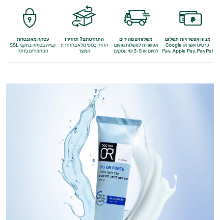
מגוון אפשרויות תשלום
משלוחים מהירים
התחרטתם? תחזירו
עסקה מאובטחת
כרטיס אשראי, Google
אפשרות למשלוח מהיום
החזר כספי מלא
בהחזרת
קנייה בטוחה בתקני SSL
Apple Pay, PayPal
Pay,
להיום או 3-5 ימי עסקים
המוצר
המחמירים ביותר