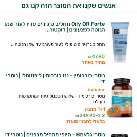
אנשים שקנו את המוצר הזה קנו גם
Oily OR Forte תחליב גרגירים עדין לעור שמן
הנוטה לפצעונים | דוקטור...
תחליב גרגירים טיפולי לעור מעורב עד שמן הנוטה...
47.90
₪
מחיר באתר
נוטרי כורכומין - ננו כורכומין ליפוזומלי | נוטרי
די
נוטרי כורכומין - שלוש הטכנולוגיות המתקדמות
בעולם...
1+1 מתנה
2 ב-
249.90
₪
בלעדי לחברי מועדון
נוטרי גלאם® - היופי מתחיל מבפנים | נוטרי די