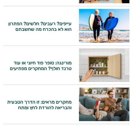
היי,
עייפים? רעבים? חלשים? הפתרון
אני יועץ הבריאות האישי AI של טבע בריא.
הוא לא בהכרח מה שחשבתם
התשובות שלי מבוססות על מאגרי מידע קליניים
וספרות מקצועית בתחומי הרפואה הטבעית
ותזונת הספורט.
מורינגה: סופר פוד חיוני או עוד
אני כאן כדי לעזור לך להתאים את תוספי
טרנד חולף? המחקרים מפתיעים
התזונה ומוצרי הבריאות המדויקים למטרות
ולמצב הגופני שלך, ולהסביר לך אילו רכיבים
עובדים יחד כדי למקסם תוצאות גם בחיי היום
יום וגם בתחום הכושר והספורט.
מחקרים מראים: זו הדרך הטבעית
המטרה שלי היא להתאים עבורך המלצות
והבריאה להורדת לחץ ומתח
אישיות מבוססות מדעית.
זה הזמן להתחיל. איך אוכל לעזור?