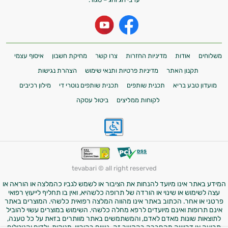
משלוחים
אודות
מדיניות החזרות
צרו קשר
מחיקת חשבון
איסוף עצמי
תקנון האתר
מדיניות פרטיות ותנאי שימוש
הצהרת נגישות
מועדון טבע בריא
תכנית שותפים
תכנית שותפים נוטרי די
מילון רכיבים
לקוחות ממליצים
ביטול עסקה
tevabari © all right reserved
המידע באתר אינו מיועד להנחות את הציבור או לשמש לגביו כהמלצה או הוראה או
עצה לשימוש או שינוי או הורדה של תרופה כלשהיא, ואין בו תחליף לייעוץ רפואי
פרטני או אחר. הכתוב באתר אינו מהווה המלצה רפואית כלשהי. המוצרים באתר
אינם תרופות ואינם מיועדים לרפא מחלה כלשהי. השימוש במוצרים עשוי להוביל
לתוצאות שונות מאדם לאדם, והמשתמשים באתר מוותרים בזאת על כל טענה,
תביעה או דרישה מהחברה בהקשר זה. נשים בהיריון, מניקות, ילדים והנוטלים