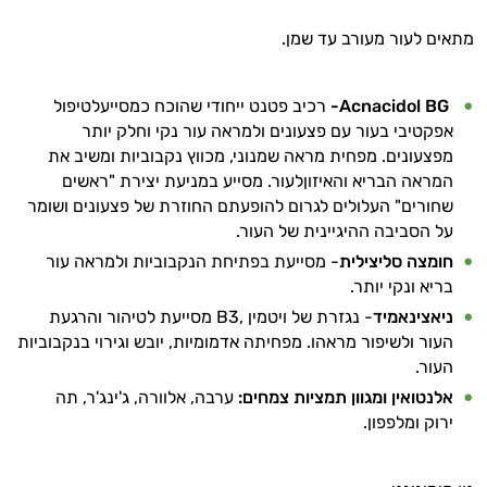
מתאים לעור מעורב עד שמן.
Acnacidol BG-
רכיב פטנט ייחודי שהוכח כמסייעלטיפול
אפקטיבי בעור עם פצעונים ולמראה עור נקי וחלק יותר
מפצעונים. מפחית מראה שמנוני, מכווץ נקבוביות ומשיב את
המראה הבריא והאיזוןלעור. מסייע במניעת יצירת "ראשים
שחורים" העלולים לגרום להופעתם החוזרת של פצעונים ושומר
על הסביבה ההיגיינית של העור.
חומצה סליצילית
- מסייעת בפתיחת הנקבוביות ולמראה עור
בריא ונקי יותר.
ניאצינאמיד
- נגזרת של ויטמין ,B3 מסייעת לטיהור והרגעת
העור ולשיפור מראהו. מפחיתה אדמומיות, יובש וגירוי בנקבוביות
העור.
אלנטואין ומגוון תמציות צמחים:
ערבה, אלוורה, ג'ינג'ר, תה
ירוק ומלפפון.