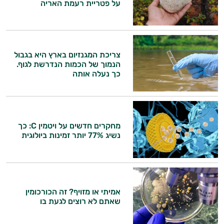
על פטריית רעמת האריה
צריכת המגנזיום בארץ היא בגבול
הנמוך של הכמות הנדרשת לגוף.
כך נעלה אותה
מחקרים חדשים על ויטמין C: כך
נשיג 77% יותר זמינות ביולוגית
היי,
אני יועץ הבריאות האישי AI של טבע בריא.
התשובות שלי מבוססות על מאגרי מידע קליניים
אמיתי או מזויף? זה הכורכומין
וספרות מקצועית בתחומי הרפואה הטבעית
שאתם לא רוצים לגעת בו
ותזונת הספורט.