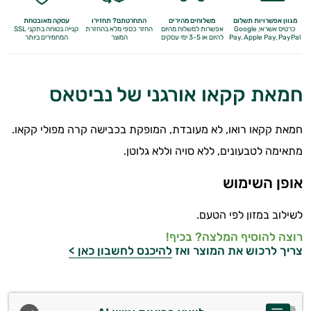
מגוון אפשרויות תשלום
משלוחים מהירים
התחרטתם? תחזירו
עסקה מאובטחת
כרטיס אשראי, Google
אפשרות למשלוח מהיום
החזר כספי מלא
בהחזרת
קנייה בטוחה בתקני SSL
Apple Pay, PayPal
Pay,
להיום או 3-5 ימי עסקים
המוצר
המחמירים ביותר
חמאת קקאו אורגני של נביטאס
חמאת קקאו רואו, לא מעובדת, המופקת בכבישה קרה מפולי קקאו.
מתאימה לטבעונים, ללא סויה וללא גלוטן.
אופן השימוש
לשילוב במזון לפי הטעם.
רוצה להוסיף המלצה? בכיף!
צריך לרכוש את המוצר ואז
להיכנס לחשבון כאן >