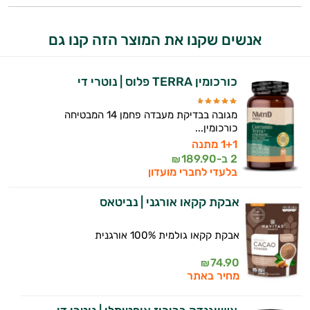
אני כאן כדי לעזור לך להתאים את תוספי
התזונה ומוצרי הבריאות המדויקים למטרות
אנשים שקנו את המוצר הזה קנו גם
ולמצב הגופני שלך, ולהסביר לך אילו רכיבים
עובדים יחד כדי למקסם תוצאות גם בחיי היום
יום וגם בתחום הכושר והספורט.
כורכומין TERRA פלוס | נוטרי די
המטרה שלי היא להתאים עבורך המלצות
מגובה בבדיקת מעבדה פחמן 14 המבטיחה
אישיות מבוססות מדעית.
כורכומין...
1+1 מתנה
זה הזמן להתחיל. איך אוכל לעזור?
2 ב-
189.90
₪
בלעדי לחברי מועדון
אבקת קקאו אורגני | נביטאס
אבקת קקאו גולמית 100% אורגנית
74.90
₪
מחיר באתר