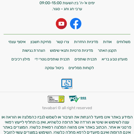
ימים א'-ה' בין השעות 09:00-15:00
ערבי חג וחג – סגור.
משלוחים
אודות
מדיניות החזרות
צרו קשר
מחיקת חשבון
איסוף עצמי
תקנון האתר
מדיניות פרטיות ותנאי שימוש
הצהרת נגישות
מועדון טבע בריא
תכנית שותפים
תכנית שותפים נוטרי די
מילון רכיבים
לקוחות ממליצים
ביטול עסקה
tevabari © all right reserved
המידע באתר אינו מיועד להנחות את הציבור או לשמש לגביו כהמלצה או הוראה או
עצה לשימוש או שינוי או הורדה של תרופה כלשהיא, ואין בו תחליף לייעוץ רפואי
פרטני או אחר. הכתוב באתר אינו מהווה המלצה רפואית כלשהי. המוצרים באתר
אינם תרופות ואינם מיועדים לרפא מחלה כלשהי. השימוש במוצרים עשוי להוביל