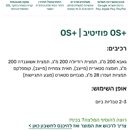
מגוון אפשרויות תשלום
משלוחים מהירים
התחרטתם? תחזירו
עסקה מאובטחת
כרטיס אשראי, Google
אפשרות למשלוח מהיום
החזר כספי מלא
בהחזרת
קנייה בטוחה בתקני SSL
Apple Pay, PayPal
Pay,
להיום או 3-5 ימי עסקים
המוצר
המחמירים ביותר
+OS פוזיטיב | +OS
רכיבים:
גאבא 200 מ"ג, תמצית רודיולה 200 מ"ג, תמצית אשווגנדה 200
מ"ג, חומצה סטארית (מייצב), תאית צמחית (מייצב), קומפלקס
תמציות זעפרן 28 מ"ג, מגנזיום סטארט (מונע התגיישות)
אופן השימוש:
2-3 טבליות ביום
רוצה להוסיף המלצה? בכיף!
צריך לרכוש את המוצר ואז
להיכנס לחשבון כאן >