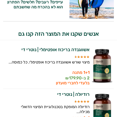
ותזונת הספורט.
עייפים? רעבים? חלשים? הפתרון
הוא לא בהכרח מה שחשבתם
אני כאן כדי לעזור לך להתאים את תוספי
התזונה ומוצרי הבריאות המדויקים למטרות
ולמצב הגופני שלך, ולהסביר לך אילו רכיבים
עובדים יחד כדי למקסם תוצאות גם בחיי היום
אנשים שקנו את המוצר הזה קנו גם
יום וגם בתחום הכושר והספורט.
המטרה שלי היא להתאים עבורך המלצות
אשווגנדה בריכוז אופטימלי | נוטרי די
אישיות מבוססות מדעית.
מיצוי שורש אשווגנדה בריכוז אופטימלי, כל כמוסה...
זה הזמן להתחיל. איך אוכל לעזור?
1+1 מתנה
2 ב-
179.90
₪
בלעדי לחברי מועדון
רודיולה | נוטרי די
רודיולה המופקת בטכנולוגיית המיצוי הדואלי
מכילה...