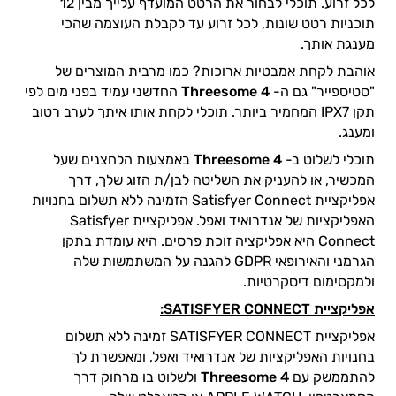
לכל זרוע. תוכלי לבחור את הרטט המועדף עלייך מבין 12
תוכניות רטט שונות, לכל זרוע עד לקבלת העוצמה שהכי
מענגת אותך.
אוהבת לקחת אמבטיות ארוכות? כמו מרבית המוצרים של
"סטיספייר" גם ה-
Threesome 4
החדשני עמיד בפני מים לפי
תקן IPX7 המחמיר ביותר. תוכלי לקחת אותו איתך לערב רטוב
ומענג.
תוכלי לשלוט ב-
Threesome 4
באמצעות הלחצנים שעל
המכשיר, או להעניק את השליטה לבן/ת הזוג שלך, דרך
אפליקציית Satisfyer Connect הזמינה ללא תשלום בחנויות
האפליקציות של אנדרואיד ואפל. אפליקציית Satisfyer
Connect היא אפליקציה זוכת פרסים. היא עומדת בתקן
הגרמני והאירופאי GDPR להגנה על המשתמשות שלה
ולמקסימום דיסקרטיות.
אפליקציית
SATISFYER CONNECT:
אפליקציית SATISFYER CONNECT זמינה ללא תשלום
בחנויות האפליקציות של אנדרואיד ואפל, ומאפשרת לך
להתממשק עם
Threesome 4
ולשלוט בו מרחוק דרך