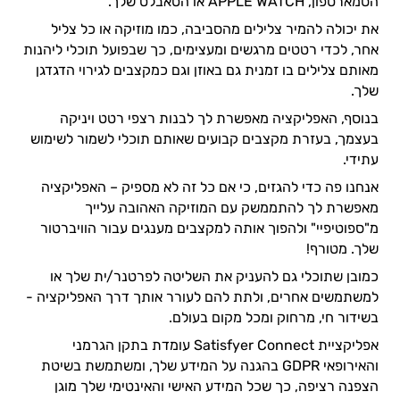
הסמארטפון, APPLE WATCH או הטאבלט שלך.
את יכולה להמיר צלילים מהסביבה, כמו מוזיקה או כל צליל
אחר, לכדי רטטים מרגשים ומעצימים, כך שבפועל תוכלי ליהנות
מאותם צלילים בו זמנית גם באוזן וגם כמקצבים לגירוי הדגדגן
שלך.
בנוסף, האפליקציה מאפשרת לך לבנות רצפי רטט ויניקה
בעצמך, בעזרת מקצבים קבועים שאותם תוכלי לשמור לשימוש
עתידי.
אנחנו פה כדי להגזים, כי אם כל זה לא מספיק – האפליקציה
מאפשרת לך להתממשק עם המוזיקה האהובה עלייך
מ"ספוטיפיי" ולהפוך אותה למקצבים מענגים עבור הוויברטור
שלך. מטורף!
כמובן שתוכלי גם להעניק את השליטה לפרטנר/ית שלך או
למשתמשים אחרים, ולתת להם לעורר אותך דרך האפליקציה -
בשידור חי, מרחוק ומכל מקום בעולם.
אפליקציית Satisfyer Connect עומדת בתקן הגרמני
והאירופאי GDPR בהגנה על המידע שלך, ומשתמשת בשיטת
הצפנה רציפה, כך שכל המידע האישי והאינטימי שלך מוגן