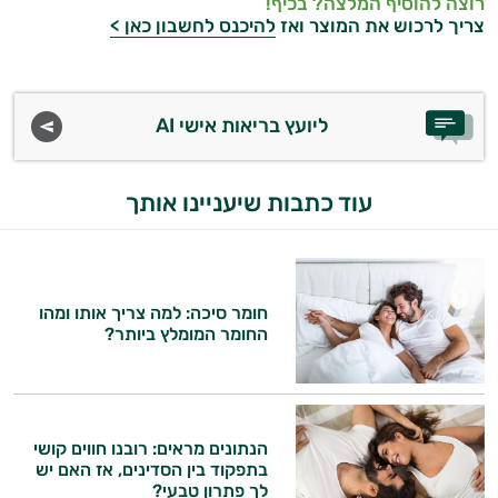
רוצה להוסיף המלצה? בכיף!
וספרות מקצועית בתחומי הרפואה הטבעית
צריך לרכוש את המוצר ואז
להיכנס לחשבון כאן >
ותזונת הספורט.
אני כאן כדי לעזור לך להתאים את תוספי
התזונה ומוצרי הבריאות המדויקים למטרות
ליועץ בריאות אישי AI
ולמצב הגופני שלך, ולהסביר לך אילו רכיבים
עובדים יחד כדי למקסם תוצאות גם בחיי היום
יום וגם בתחום הכושר והספורט.
עוד כתבות שיעניינו אותך
המטרה שלי היא להתאים עבורך המלצות
אישיות מבוססות מדעית.
חומר סיכה: למה צריך אותו ומהו
זה הזמן להתחיל. איך אוכל לעזור?
החומר המומלץ ביותר?
הנתונים מראים: רובנו חווים קושי
בתפקוד בין הסדינים, אז האם יש
לך פתרון טבעי?