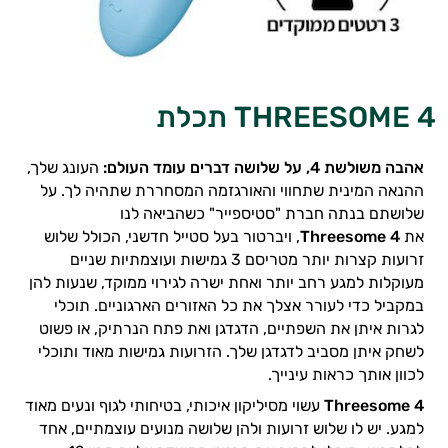
THREESOME 4 תכלת
אהבה משולשת 4,
על שלושה דברים עומד העולם:
העונג שלך,
ההנאה המינית שתחווי והאורגזמה המסחררת שתהיה לך. על
שלושתם בנתה חברת "סטיספייר" כשהביאה לנו
את
Threesome 4
, ויברטור בעל סטייל חדשני, הכולל שלוש
זרועות קצרות יותר מטריסם 3 גמישות ועוצמתיות שניים
מעוקלות למגע רחב יותר ואחת ישרה לגירוי ממוקד, שנעות להן
במקביל כדי לעורר אצלך את כל האזורים הארגוניים. תוכלי
לגרות איתן את השפתיים, הדגדגן ואת פתח הנרתיק, או פשוט
לשחק איתן מסביב לדגדגן שלך. הזרועות גמישות מאוד ותוכלי
לכוון אותך כראות עינייך.
Threesome 4
עשוי מסיליקון איכותי, בטיחותי לגוף ונעים מאוד
למגע. יש לו שלוש זרועות ולהן שלושה מנועים עוצמתיים, אחד