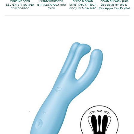
מגוון אפשרויות תשלום
משלוחים מהירים
התחרטתם? תחזירו
עסקה מאובטחת
כרטיס אשראי, Google
אפשרות למשלוח מהיום
החזר כספי מלא
בהחזרת
קנייה בטוחה בתקני SSL
Apple Pay, PayPal
Pay,
להיום או 3-5 ימי עסקים
המוצר
המחמירים ביותר