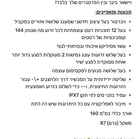
ויישאר בינך ובין הפרטנרים שלך בלבד!
תכונות ומאפיינים:
ויברטור בעל עיצוב חדשני שמענג שלושה אזורים במקביל
בעל 12 תוכניות רטט עוצמתיות לכל זרוע מה שנותן 144
קומבינציות של רטטים
עשוי מסיליקון איכותי ובטיחותי לגוף
בעל שלוש זרועות עונג גמישות 2 מעוקלות למגע גדול יותר
ואחת ממוקדת למגע ישיר
בעל שלושה מנועים למקסימום עוצמה
שליטה ידידותית על המכשיר דרך הלחצנים +\- עבור
הזרועות החיצונית, ו-~ כדי לשלוט בזרוע האמצעית
עמיד בפני מים לפי תקן IPX7
חיבור לאפליקציה עם כל היתרונות שיש לה לתת
אורך כללי במ"מ 140
היי,
משקל (גרם) 87
אני יועץ הבריאות האישי AI של טבע בריא.
התשובות שלי מבוססות על מאגרי מידע קליניים