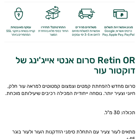
מגוון אפשרויות תשלום
משלוחים מהירים
התחרטתם? תחזירו
עסקה מאובטחת
כרטיס אשראי, Google
אפשרות למשלוח מהיום
החזר כספי מלא
בהחזרת
קנייה בטוחה בתקני SSL
Apple Pay, PayPal
Pay,
להיום או 3-5 ימי עסקים
המוצר
המחמירים ביותר
Retin OR סרום אנטי אייג'ינג של
דוקטור עור
סרום מחדש להפחתת קמטים וצמצום קמטוטים למראה עור חלק,
חיוני וצעיר יותר. נוסחה ייחודית המכילה רכיבים שיעילותם מוכחת.
תכולה: 30 מ"ל.
מתאים לעור צעיר עם התחלת סימני הזדקנות העור ולעור בוגר
45+.