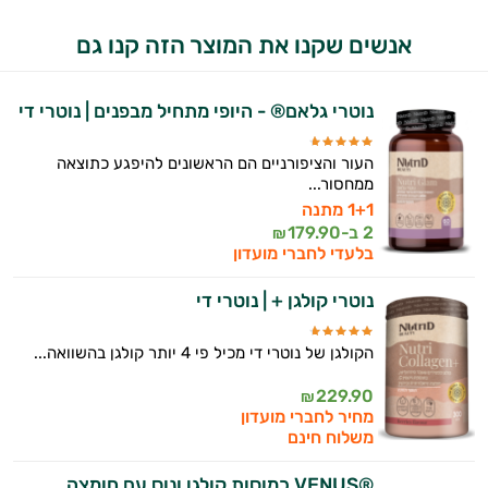
אנשים שקנו את המוצר הזה קנו גם
נוטרי גלאם® - היופי מתחיל מבפנים | נוטרי די
העור והציפורניים הם הראשונים להיפגע כתוצאה
ממחסור...
1+1 מתנה
2 ב-
179.90
₪
בלעדי לחברי מועדון
נוטרי קולגן + | נוטרי די
הקולגן של נוטרי די מכיל פי 4 יותר קולגן בהשוואה...
229.90
₪
מחיר לחברי מועדון
משלוח חינם
®VENUS כמוסות קולגן ונוס עם חומצה