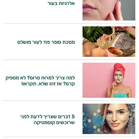
אלרגיות בעור
היי,
אני יועץ הבריאות האישי AI של טבע בריא.
התשובות שלי מבוססות על מאגרי מידע קליניים
וספרות מקצועית בתחומי הרפואה הטבעית
מסכת סופר פוד לעור מושלם
ותזונת הספורט.
אני כאן כדי לעזור לך להתאים את תוספי
התזונה ומוצרי הבריאות המדויקים למטרות
ולמצב הגופני שלך, ולהסביר לך אילו רכיבים
למה צריך למרוח סרום? לא מספיק
עובדים יחד כדי למקסם תוצאות גם בחיי היום
קרם? אז זהו שלא. תקראו!
יום וגם בתחום הכושר והספורט.
המטרה שלי היא להתאים עבורך המלצות
אישיות מבוססות מדעית.
5 דברים שצריך לדעת לפני
זה הזמן להתחיל. איך אוכל לעזור?
שרוכשים קוסמטיקה