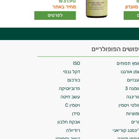
31.90
₪
מועדון
מחיר באתר
לפרטים
פושים הפופולריים
ומץ תפוחים
ISO
מן אורגנו
דקל ננסי
גנזיום
כורכום
ומגה 3
פרוביוטיקה
ורינגה
עשב חיטה
ולטי ויטמין
ויטמין C
מוציות
סידן
רים
אבקת חלבון
'ינסנג קוריאני
רודיולה
וספי תזונה
כושר וספורט