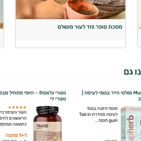
מסכת סופר פוד לעור מושלם
ה
ו גם
Multi Hair מולטי הייר בגומי לעיסה |
נוטרי גלאם® - היופי מתחיל מבפנ
ב
נוטרי די
תוסף תזונה בגומי
העור והציפורניי
לעיסה מסדרת Tab in
הראשונים להיפ
gum תוסף...
כתוצאה ממחסור
1+1 מתנה