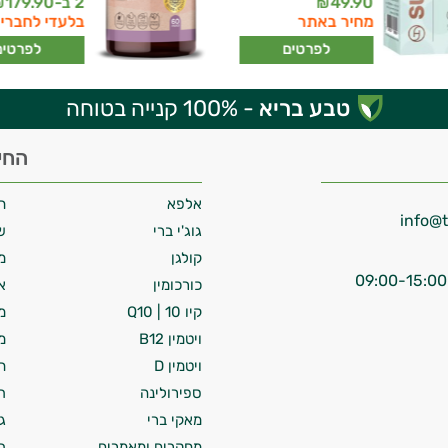
49.90
2 ב-
179.90
₪
₪
מחיר באתר
בלעדי לחברי 
לפרטים
לפרטים
טבע בריא
- 100% קנייה בטוחה
החי
אלפא
ח
גוג'י ברי
ש
קולגן
מ
כורכומין
א
קיו 10 | Q10
מ
ויטמין B12
מ
ויטמין D
ח
ספירולינה
ת
מאקי ברי
ג
מחקרים ומאמרים
ת