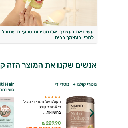
עשי זאת בעצמך: אלו מסיכות טבעיות שתוכלי
להכין בעצמך בבית
אנשים שקנו את המוצר הזה קנ
נוטרי די
נוטרי קולגן + | נוטרי די
סופרהר
מתקדמת
הקולגן של נוטרי די מכיל
המכילה את 22
פי 4 יותר קולגן
 והמינרלים...
בהשוואה...
229.90
₪
יועץ בריאות אישי AI