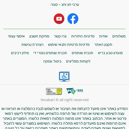
ערבי חג וחג – סגור.
משלוחים
אודות
מדיניות החזרות
צרו קשר
מחיקת חשבון
איסוף עצמי
תקנון האתר
מדיניות פרטיות ותנאי שימוש
הצהרת נגישות
מועדון טבע בריא
תכנית שותפים
תכנית שותפים נוטרי די
מילון רכיבים
לקוחות ממליצים
ביטול עסקה
tevabari © all right reserved
המידע באתר אינו מיועד להנחות את הציבור או לשמש לגביו כהמלצה או הוראה או
עצה לשימוש או שינוי או הורדה של תרופה כלשהיא, ואין בו תחליף לייעוץ רפואי
פרטני או אחר. הכתוב באתר אינו מהווה המלצה רפואית כלשהי. המוצרים באתר
אינם תרופות ואינם מיועדים לרפא מחלה כלשהי. השימוש במוצרים עשוי להוביל
לתוצאות שונות מאדם לאדם, והמשתמשים באתר מוותרים בזאת על כל טענה,