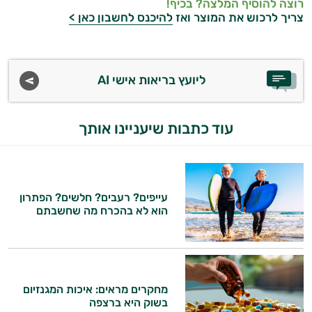
רוצה להוסיף המלצה? בכיף!
צריך לרכוש את המוצר ואז
להיכנס לחשבון כאן >
אנמיה
אנרגיה וכוח
אקנה
ליועץ בריאות אישי AI
בעיות נשימה
עוד כתבות שיעניינו אותך
גאוט
גסטריטיס
דלקות
עייפים? רעבים? חלשים? הפתרון
הוא לא בהכרח מה שחשבתם
דלקות פרקים
דרכי השתן
הליקובקטר פילורי
מחקרים מראים: איכות המגנזיום
בשוק היא ברצפה