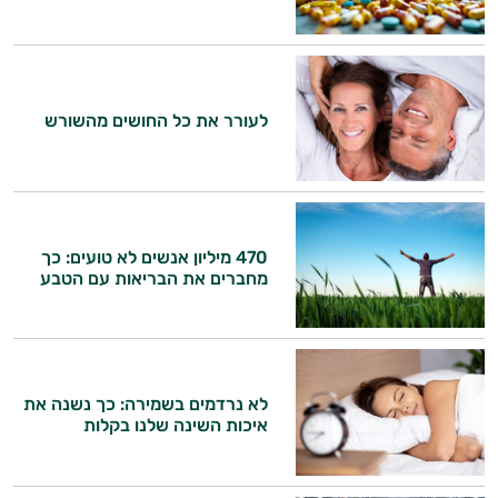
הרגעה
לב וכלי דם
מיגרנה - כאב ראש
לעורר את כל החושים מהשורש
מערכת החיסון
נשים
ניקוי רעלים
470 מיליון אנשים לא טועים: כך
מחברים את הבריאות עם הטבע
נשירת שיער
איזון סוכר
עייפות
לא נרדמים בשמירה: כך נשנה את
עיכוב הזדקנות
איכות השינה שלנו בקלות
עיניים