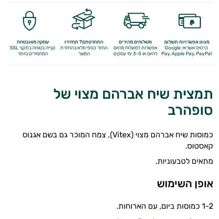
מגוון אפשרויות תשלום
משלוחים מהירים
התחרטתם? תחזירו
עסקה מאובטחת
כרטיס אשראי, Google
אפשרות למשלוח מהיום
החזר כספי מלא
בהחזרת
קנייה בטוחה בתקני SSL
Apple Pay, PayPal
Pay,
להיום או 3-5 ימי עסקים
המוצר
המחמירים ביותר
תמצית שיח אברהם מצוי של
סופהרב
בעיות עיכול
בעיות שינה
כמוסות שיח אברהם מצוי (Vitex), צמח המוכר גם בשם אגנוס
קאסטוס.
גברים
מתאים לטבעוניות.
הורדת כולסטרול
אופן השימוש
חרדה, מתח ודיכאון
1-2 כמוסות ביום, עם הארוחות.
איזון לחץ דם