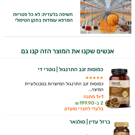
פטרת בציפורניים
חשיפה בלעדית: לא כל פטריות
פיברומיאלגיה
המרפא עומדות בתקן הטיפולי
היי,
ערמונית - פרוסטטה
אני יועץ הבריאות האישי AI של טבע בריא.
קנדידה
התשובות שלי מבוססות על מאגרי מידע קליניים
אנשים שקנו את המוצר הזה קנו גם
וספרות מקצועית בתחומי הרפואה הטבעית
ריכוז ומיקוד
ותזונת הספורט.
שיפור הזיכרון
כמוסות זנב התרנגול | נוטרי די
אני כאן כדי לעזור לך להתאים את תוספי
התזונה ומוצרי הבריאות המדויקים למטרות
שלד ומפרקים
ולמצב הגופני שלך, ולהסביר לך אילו רכיבים
כמוסות זנב התרנגול המיוצרות בטכנולוגיית
עובדים יחד כדי למקסם תוצאות גם בחיי היום
המיצוי...
יום וגם בתחום הכושר והספורט.
1+1 מתנה
2 ב-
199.90
₪
בלעדי לחברי מועדון
המטרה שלי היא להתאים עבורך המלצות
אישיות מבוססות מדעית.
ברזל עדין | סולגאר
זה הזמן להתחיל. איך אוכל לעזור?