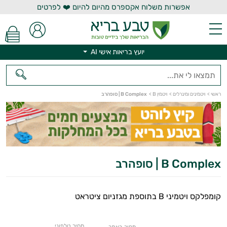
אפשרות משלוח אקספרס מהיום להיום ❤️ לפרטים
יועץ בריאות אישי AI
יועץ בריאות אישי AI
ראשי
>
ויטמינים ומינרלים
>
ויטמין B
>
B Complex | סופהרב
B Complex | סופהרב
קומפלקס ויטמיני B בתוספת מגזניום ציטראט
מחיר טלפוני