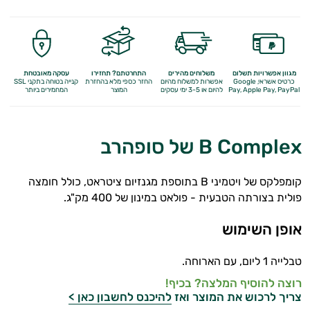
מולטי ויטמינים
תוספי קולגן
Q10
מגוון אפשרויות תשלום
משלוחים מהירים
התחרטתם? תחזירו
עסקה מאובטחת
כרטיס אשראי, Google
אפשרות למשלוח מהיום
החזר כספי מלא
בהחזרת
קנייה בטוחה בתקני SSL
Apple Pay, PayPal
Pay,
להיום או 3-5 ימי עסקים
המוצר
המחמירים ביותר
אומגה 3
ברזל
B Complex של סופהרב
ויטמין A
קומפלקס של ויטמיני B בתוספת מגנזיום ציטראט, כולל חומצה
ויטמין B
פולית בצורתה הטבעית - פולאט במינון של 400 מק"ג.
ויטמין C
אופן השימוש
ויטמין D
טבלייה 1 ליום, עם הארוחה.
ויטמין E
רוצה להוסיף המלצה? בכיף!
צריך לרכוש את המוצר ואז
להיכנס לחשבון כאן >
ויטמינים לנשים