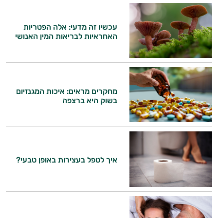
ויטמין K
עכשיו זה מדעי: אלה הפטריות
האחראיות לבריאות המין האנושי
זעפרן
מורינגה
מחקרים מראים: איכות המגנזיום
בשוק היא ברצפה
איך לטפל בעצירות באופן טבעי?
היי,
אני יועץ הבריאות האישי AI של טבע בריא.
התשובות שלי מבוססות על מאגרי מידע קליניים
וספרות מקצועית בתחומי הרפואה הטבעית