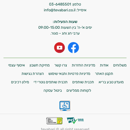
טלפון:
03-6485501
אימייל:
info@tevabari.co.il
שעות הפעילות:
ימים א'-ה' בין השעות 09:00-15:00
ערבי חג וחג – סגור.
משלוחים
אודות
מדיניות החזרות
צרו קשר
מחיקת חשבון
איסוף עצמי
תקנון האתר
מדיניות פרטיות ותנאי שימוש
הצהרת נגישות
מועדון טבע בריא
תכנית שותפים
תכנית שותפים נוטרי די
מילון רכיבים
לקוחות ממליצים
ביטול עסקה
tevabari © all right reserved