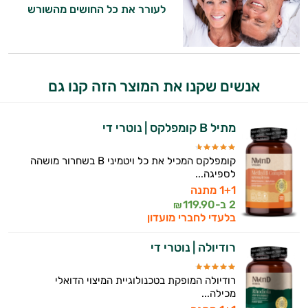
לעורר את כל החושים מהשורש
ותזונת הספורט.
אני כאן כדי לעזור לך להתאים את תוספי
התזונה ומוצרי הבריאות המדויקים למטרות
ולמצב הגופני שלך, ולהסביר לך אילו רכיבים
אנשים שקנו את המוצר הזה קנו גם
עובדים יחד כדי למקסם תוצאות גם בחיי היום
יום וגם בתחום הכושר והספורט.
מתיל B קומפלקס | נוטרי די
המטרה שלי היא להתאים עבורך המלצות
אישיות מבוססות מדעית.
קומפלקס המכיל את כל ויטמיני B בשחרור מושהה
לספיגה...
זה הזמן להתחיל. איך אוכל לעזור?
1+1 מתנה
2 ב-
119.90
₪
בלעדי לחברי מועדון
רודיולה | נוטרי די
רודיולה המופקת בטכנולוגיית המיצוי הדואלי
מכילה...