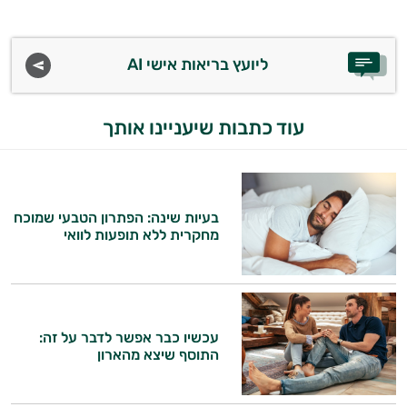
ויטמינים לגברים
טבעוניים | VEGAN
ליועץ בריאות אישי AI
כורכום וכורכומין
עוד כתבות שיעניינו אותך
כרום
מגנזיום
סידן
בעיות שינה: הפתרון הטבעי שמוכח
מחקרית ללא תופעות לוואי
פרוביוטיקה
אבץ
תוספים לילדים
עכשיו כבר אפשר לדבר על זה:
התוסף שיצא מהארון
רימונים
ג׳ינסנג