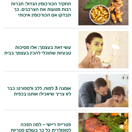
ולמצב הגופני שלך, ולהסביר לך אילו רכיבים
תחקיר הכורכומין הגדול: חברות
עובדים יחד כדי למקסם תוצאות גם בחיי היום
רבות מטעות את הצרכנים. כך
יום וגם בתחום הכושר והספורט.
תבדקו אם הכורכומין איכותי
המטרה שלי היא להתאים עבורך המלצות
אישיות מבוססות מדעית.
זה הזמן להתחיל. איך אוכל לעזור?
עשי זאת בעצמך: אלו מסיכות
טבעיות שתוכלי להכין בעצמך בבית
אומגה 3 למוח, ללב ולספורט: כבר
לא צריך שיאכילו אותנו בכפית
פטריית ריישי – למה הפכה
לפופולרית כל כך בעולם פטריות