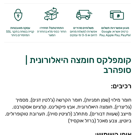
מגוון אפשרויות תשלום
משלוחים מהירים
התחרטתם? תחזירו
עסקה מאובטחת
כרטיס אשראי, Google
אפשרות למשלוח מהיום
החזר כספי מלא
בהחזרת
קנייה בטוחה בתקני SSL
Apple Pay, PayPal
Pay,
להיום או 3-5 ימי עסקים
המוצר
המחמירים ביותר
קומפלקס חומצה היאלורונית |
סופהרב
רכיבים:
חומר מילוי (שמן חמניות), חומר הקרשה (ג'לטין דגים), מסמיך
(גליצרין), חומצה היאלורונית, אבץ פיקולינט, קלציום אסקורבט,
מייצב (שעוות דבורים), מתחלב (לציטין סויה), תערובת טוקופרולים,
ביוטיןן, צבע מאכל (ברזל אוקסיד)
אופן השימוש: