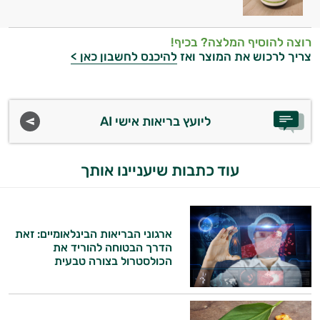
רוצה להוסיף המלצה? בכיף!
צריך לרכוש את המוצר ואז
להיכנס לחשבון כאן >
ליועץ בריאות אישי AI
עוד כתבות שיעניינו אותך
היי,
אני יועץ הבריאות האישי AI של טבע בריא.
התשובות שלי מבוססות על מאגרי מידע קליניים
ארגוני הבריאות הבינלאומיים: זאת
וספרות מקצועית בתחומי הרפואה הטבעית
הדרך הבטוחה להוריד את
ותזונת הספורט.
הכולסטרול בצורה טבעית
אני כאן כדי לעזור לך להתאים את תוספי
התזונה ומוצרי הבריאות המדויקים למטרות