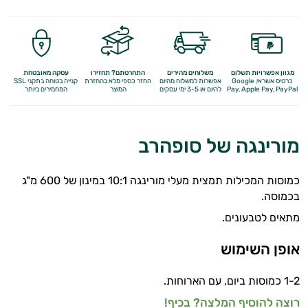
מגוון אפשרויות תשלום
משלוחים מהירים
התחרטתם? תחזירו
עסקה מאובטחת
כרטיס אשראי, Google
אפשרות למשלוח מהיום
החזר כספי מלא
בהחזרת
קנייה בטוחה בתקני SSL
Apple Pay, PayPal
Pay,
להיום או 3-5 ימי עסקים
המוצר
המחמירים ביותר
מורינגה של סופהרב
כמוסות המכילות תמצית מעלי מורינגה 10:1 במינון של 600 מ"ג
בכמוסה.
מתאים לטבעונים.
אופן השימוש
1-2 כמוסות ביום, עם הארוחות.
רוצה להוסיף המלצה? בכיף!