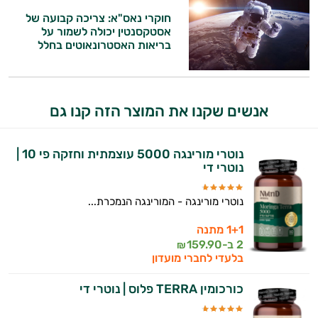
וספרות מקצועית בתחומי הרפואה הטבעית
חוקרי נאס"א: צריכה קבועה של
ותזונת הספורט.
אסטקסנטין יכולה לשמור על
בריאות האסטרונאוטים בחלל
אני כאן כדי לעזור לך להתאים את תוספי
התזונה ומוצרי הבריאות המדויקים למטרות
ולמצב הגופני שלך, ולהסביר לך אילו רכיבים
עובדים יחד כדי למקסם תוצאות גם בחיי היום
אנשים שקנו את המוצר הזה קנו גם
יום וגם בתחום הכושר והספורט.
המטרה שלי היא להתאים עבורך המלצות
נוטרי מורינגה 5000 עוצמתית וחזקה פי 10 |
אישיות מבוססות מדעית.
נוטרי די
זה הזמן להתחיל. איך אוכל לעזור?
נוטרי מורינגה - המורינגה הנמכרת...
1+1 מתנה
2 ב-
159.90
₪
בלעדי לחברי מועדון
כורכומין TERRA פלוס | נוטרי די