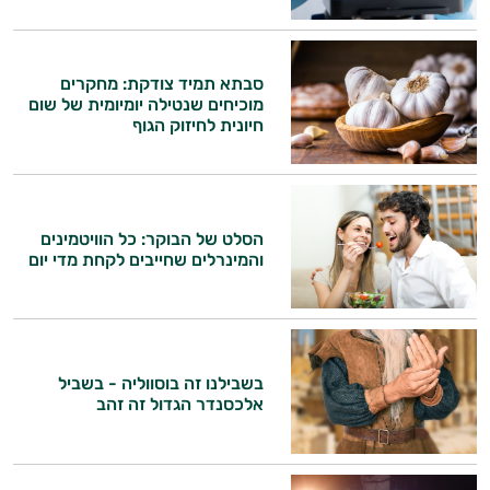
סבתא תמיד צודקת: מחקרים
מוכיחים שנטילה יומיומית של שום
חיונית לחיזוק הגוף
הסלט של הבוקר: כל הוויטמינים
והמינרלים שחייבים לקחת מדי יום
בשבילנו זה בוסווליה - בשביל
אלכסנדר הגדול זה זהב
היי,
אני יועץ הבריאות האישי AI של טבע בריא.
התשובות שלי מבוססות על מאגרי מידע קליניים