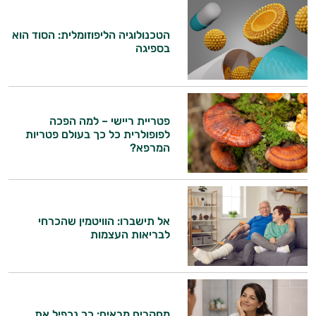
הטכנולוגיה הליפוזומלית: הסוד הוא
בספיגה
פטריית ריישי – למה הפכה
לפופולרית כל כך בעולם פטריות
המרפא?
אל תישברו: הוויטמין שהכרחי
לבריאות העצמות
היי,
אני יועץ הבריאות האישי AI של טבע בריא.
מחקרים מראים: כך נכפיל את