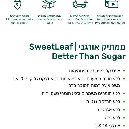
לבקרת
המשקל
מגוון אפשרויות תשלום
משלוחים מהירים
התחרטתם? תחזירו
עסקה מאובטחת
כרטיס אשראי, Google
אפשרות למשלוח מהיום
החזר כספי מלא
בהחזרת
קנייה בטוחה בתקני SSL
Apple Pay, PayPal
Pay,
להיום או 3-5 ימי עסקים
המוצר
המחמירים ביותר
תה
וחליטות
ממתיק אורגני SweetLeaf |
ממתיקים
Better Than Sugar
טבעיים
אפס קלוריות, דל בפחמימות
חטיפים
ללא סוכרים מעובדים או מלאכותיים, אידנקס גליקימי 0, אינו
ומזון
משפיע על רמות הסוכר בדם
ללא חומרים משמרים וללא חומרי טעם וריח
סמודי'ס
ללא הנדסה גנטית
שמנים
ללא אלרגנים
ללא גלוטן
משקאות
אורגני USDA