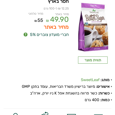
חסר בארץ
ביותר
12.25 ₪ ל-100 גרם
מחיר טלפוני
מחיר באתר
49.90
נפיחות
55
₪
₪
מחיר באתר
בטנית
חברי מועדון צוברים 5%
שורפי
שומן
תווית מוצר
שמירת
המשקל
מותג:
SweetLeaf
תחושת
אישורים:
מיוצר ברישיון משרד הבריאות, עומד בתקן GMP
כשרות:
כשר פרווה בהשגחת אפל K ניו יורק, ארה"ב
שובע
כמות:
400 גרם
תרסיסים