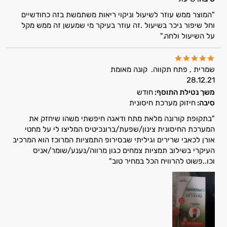
"המוצר ממש עוזר לשיעול וניקוי ריאות משתמשת בזה כחודשיים
וחל שיפור ניכר בשיעול .זה עוזר בעיקר מי שמעשן זה ממש מקל
על השיעול ולחה."
שמרית , פתח תקווה.
קונה מאומת
28.12.21
משך נטילת התוסף:
חודש
סיבה:
חיזוק מערכת חיסונית
"בתקופת קורונה מלאת מתח ודאגה חיפשתי משהו שיחזק את
המערכת החיסונית צינון/שפעת/ברונכיטיס המליצו לי על מחטי
אורן לכאבי שרירים וגיליתי שבסירופ התמציות המרוכז הוא המרכיב
העיקרי בשילוב תמציות צמחים כגון מרווה/נענע/שומר/אניס
וכו..פשוט להרוויח הכל במחיר טוב"