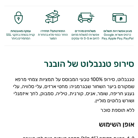
מגוון אפשרויות תשלום
משלוחים מהירים
התחרטתם? תחזירו
עסקה מאובטחת
כרטיס אשראי, Google
אפשרות למשלוח מהיום
החזר כספי מלא
בהחזרת
קנייה בטוחה בתקני SSL
Apple Pay, PayPal
Pay,
להיום או 3-5 ימי עסקים
המוצר
המחמירים ביותר
סירופ טננבלוט של הובנר
טננבלוט, סירופ 100% טבעי המבוסס על תמציות צמחי מרפא
שמקורם ביער השחור שבגרמניה: מחטי ארזים, עלי סלוויה, עלי
נענע חריפה, שומר, אניס, קורנית, טיליה, סמבוק, לחך איזמנלי
ושורש בלוטים מוליין.
ללא תוספת סוכר
אופן השימוש