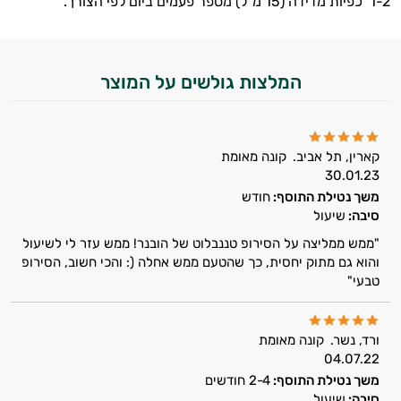
1-2 כפיות מדידה (15 מ"ל) מספר פעמים ביום לפי הצורך.
המלצות גולשים על המוצר
קארין, תל אביב.
קונה מאומת
30.01.23
משך נטילת התוסף:
חודש
סיבה:
שיעול
"ממש ממליצה על הסירופ טננבלוט של הובנר! ממש עזר לי לשיעול
והוא גם מתוק יחסית, כך שהטעם ממש אחלה (: והכי חשוב, הסירופ
טבעי"
ורד, נשר.
קונה מאומת
04.07.22
משך נטילת התוסף:
2-4 חודשים
סיבה:
שיעול