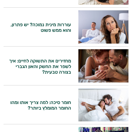
היי,
אני יועץ הבריאות האישי AI של טבע בריא.
התשובות שלי מבוססות על מאגרי מידע קליניים
עוררות מינית נמוכה? יש פתרון,
וספרות מקצועית בתחומי הרפואה הטבעית
והוא ממש פשוט
ותזונת הספורט.
אני כאן כדי לעזור לך להתאים את תוספי
התזונה ומוצרי הבריאות המדויקים למטרות
ולמצב הגופני שלך, ולהסביר לך אילו רכיבים
מחזירים את התשוקה לחיים: איך
עובדים יחד כדי למקסם תוצאות גם בחיי היום
לשפר את החשק והאון הגברי
יום וגם בתחום הכושר והספורט.
בצורה טבעית?
המטרה שלי היא להתאים עבורך המלצות
אישיות מבוססות מדעית.
חומר סיכה: למה צריך אותו ומהו
זה הזמן להתחיל. איך אוכל לעזור?
החומר המומלץ ביותר?