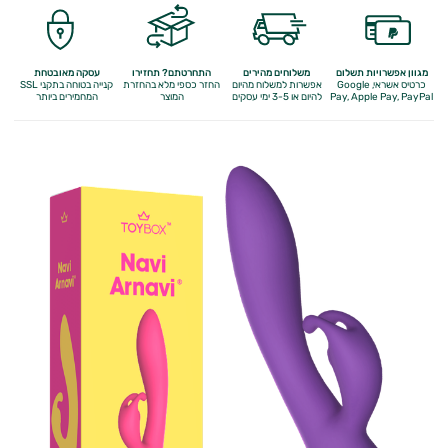
מגוון אפשרויות תשלום
משלוחים מהירים
התחרטתם? תחזירו
עסקה מאובטחת
כרטיס אשראי, Google
אפשרות למשלוח מהיום
החזר כספי מלא
בהחזרת
קנייה בטוחה בתקני SSL
Apple Pay, PayPal
Pay,
להיום או 3-5 ימי עסקים
המוצר
המחמירים ביותר
מיניות
האישה