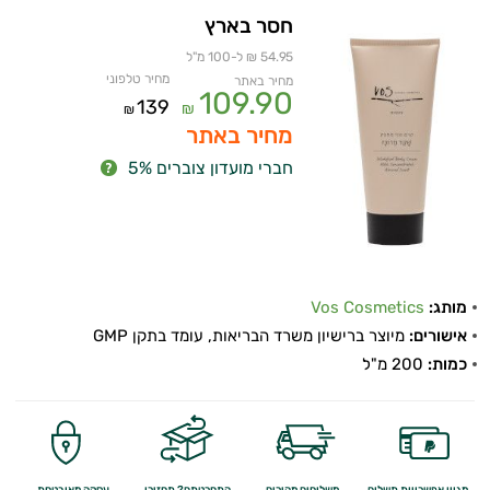
חסר בארץ
54.95 ₪ ל-100 מ"ל
מחיר טלפוני
מחיר באתר
109.90
139
₪
₪
מחיר באתר
חברי מועדון צוברים 5%
מותג:
Vos Cosmetics
אישורים:
מיוצר ברישיון משרד הבריאות, עומד בתקן GMP
כמות:
200 מ"ל
מגוון אפשרויות תשלום
משלוחים מהירים
התחרטתם? תחזירו
עסקה מאובטחת