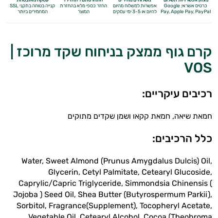
כרטיס אשראי, Google
אפשרות למשלוח מהיום
החזר כספי מלא
בהחזרת
קנייה בטוחה בתקני SSL
Apple Pay, PayPal
Pay,
להיום או 3-5 ימי עסקים
המוצר
המחמירים ביותר
קרם גוף ממצק בניחוח שקד מרוכז |
VOS
רכיבים עיקריים:
חמאת שיאה, חמאת קקאו ושמן שקדים מתוקים
כלל הרכיבים:
אנטי
Water, Sweet Almond (Prunus Amygdalus Dulcis) Oil,
אייג'ינג
Glycerin, Cetyl Palmitate, Cetearyl Glucoside,
Caprylic/Capric Triglyceride, Simmondsia Chinensis (
טיפוח
Jojoba ) Seed Oil, Shea Butter (Butyrospermum Parkii),
Sorbitol, Fragrance(Supplement), Tocopheryl Acetate,
הגוף
Vegetable Oil, Cetearyl Alcohol, Cocoa (Theobroma