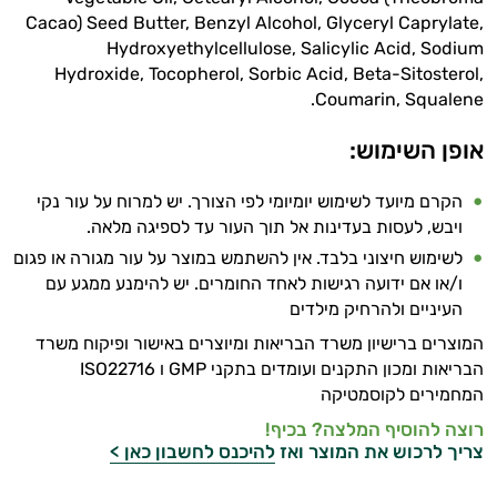
Cacao) Seed Butter, Benzyl Alcohol, Glyceryl Caprylate,
טיפוח
Hydroxyethylcellulose, Salicylic Acid, Sodium
Hydroxide, Tocopherol, Sorbic Acid, Beta-Sitosterol,
הפנים
Coumarin, Squalene.
מעבר
אופן השימוש:
ליופי
הקרם מיועד לשימוש יומיומי לפי הצורך. יש למרוח על עור נקי
טיפוח
ויבש, לעסות בעדינות אל תוך העור עד לספיגה מלאה.
לשימוש חיצוני בלבד. אין להשתמש במוצר על עור מגורה או פגום
מבפנים
ו/או אם ידועה רגישות לאחד החומרים. יש להימנע ממגע עם
סרומים
העיניים ולהרחיק מילדים
המוצרים ברישיון משרד הבריאות ומיוצרים באישור ופיקוח משרד
שמני
הבריאות ומכון התקנים ועומדים בתקני GMP ו ISO22716
המחמירים לקוסמטיקה
בסיס
רוצה להוסיף המלצה? בכיף!
שמנים
צריך לרכוש את המוצר ואז
להיכנס לחשבון כאן >
אתרים