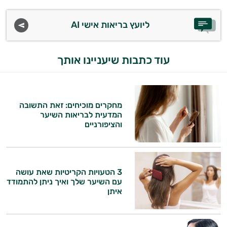
קוסמטיקה
ליועץ בריאות אישי AI
אורגנית
עוד כתבות שיעניינו אותך
מותגים
היגיינת
הפה
מחקרים מוכיחים: זאת התשובה
המדעית לבריאות השיער
היגיינה
והציפורניים
נשית
טיפוח
3 הטעויות הקריטיות שאת עושה
עם השיער שלך ואיך ניתן להתמודד
הציפורניים
איתן
והשיער