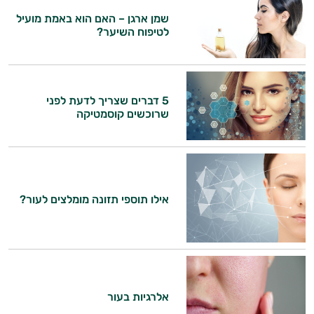
אביזרי
שמן ארגן – האם הוא באמת מועיל
היי,
לטיפוח השיער?
טיפוח
אני יועץ הבריאות האישי AI של טבע בריא.
הגנה
התשובות שלי מבוססות על מאגרי מידע קליניים
וספרות מקצועית בתחומי הרפואה הטבעית
מהשמש
ותזונת הספורט.
5 דברים שצריך לדעת לפני
שרוכשים קוסמטיקה
אני כאן כדי לעזור לך להתאים את תוספי
התזונה ומוצרי הבריאות המדויקים למטרות
ולמצב הגופני שלך, ולהסביר לך אילו רכיבים
עובדים יחד כדי למקסם תוצאות גם בחיי היום
יום וגם בתחום הכושר והספורט.
אילו תוספי תזונה מומלצים לעור?
המטרה שלי היא להתאים עבורך המלצות
אישיות מבוססות מדעית.
זה הזמן להתחיל. איך אוכל לעזור?
אלרגיות בעור