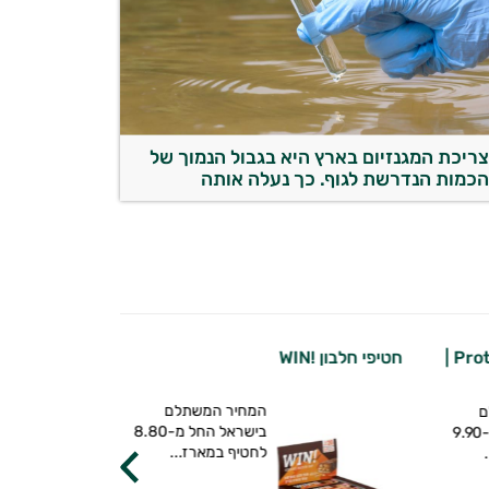
ריכת המגנזיום בארץ היא בגבול הנמוך של
כמות הנדרשת לגוף. כך נעלה אותה
אשווגנדה אורגנית | טולסי ספיריט
מקצועי לספורטא
ם
כמוסות אשווגנדה
בישראל החל מ-8.80
הוליסטית אורגנית