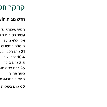
קרקר חלבון
חדש מבית win קרקר בתוספת חלבון
חטיף איכותי ומזין
עשיר בסיבים תזו
אפוי ללא טיגון
מושלם כנישנוש ב
21 גרם חלבון בשקית (65 גרם)
10.4 גרם שומן
3.3 גרם סוכר
26 גרם פחמימות
כשר פרווה
מתאים לטבעוני
65 גרם בשקית