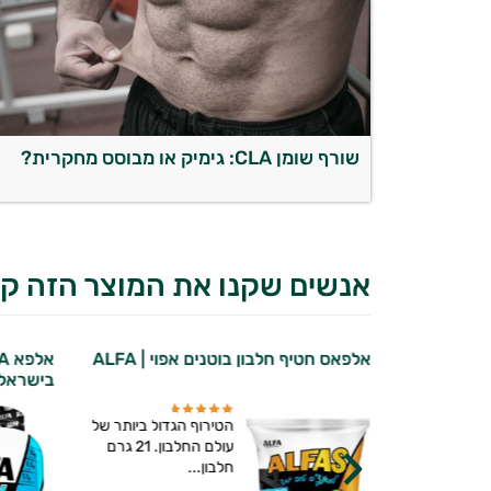
שורף שומן CLA: גימיק או מבוסס מחקרית?
אנשים שקנו את המוצר הזה קנ
 ALFA
אלפא ALFA - אבקת החלבון מס׳ 1
בישראל
נייצ׳רס 
דול ביותר של
אבקת חלבון אלפא מבית
עולם החלבון. 21 גרם
ALFA - מותג התזונה
לספורטאים...