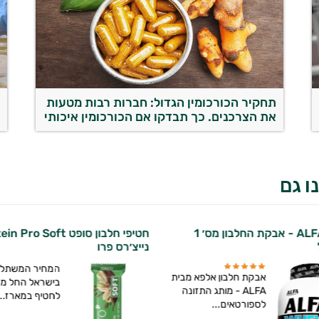
תחקיר הכורכומין הגדול: חברות רבות מטעות
צ
את הצרכנים. כך תבדקו אם הכורכומין איכותי
ה
ו גם
חטיפי חלבון סופט Protein Pro Soft |
חטיפי חלבון !WIN
פרו
המחיר המשתל
המחיר המשתלם
בישראל החל מ-9.90
לחטיף במארז...
לחטיף במארז...