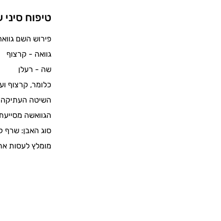
טיפוח סיני 
פירוש השם גוואה שה (GUA SHA) עפ"י המסו
גוואה - קרצוף
שה - רעלן
כלומר, קרצוף וע
השיטה העתיקה מ
הגוואשה מסייעת 
סוג האבן: שרף ק
מומלץ לעסות את