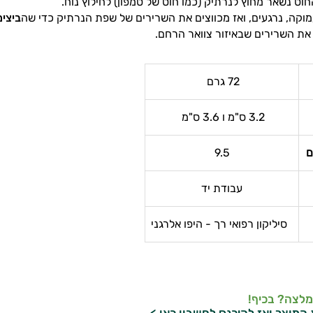
ט נשאר מחוץ לנרתיק (כמו חוט של טמפון) לחילוץ נוח.
וקה, נרגעים, ואז מכווצים את השרירים של שפת הנרתיק כדי שה
ביצים
 את השרירים שבאיזור צוואר הרחם.
72 גרם
3.2 ס"מ ו 3.6 ס"מ
9.5
עבודת יד
סיליקון רפואי רך - היפו אלרגני
מלצה? בכיף!