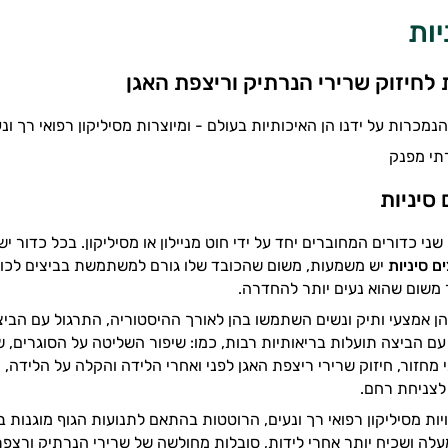
יות
ת לחיזוק שרירי הנרתיק וריצפת האגן
נמכרות על ידנו הן האיכותיות בעולם - ומיוצרות מסיליקון רפואי רך ונ
תי מפנק
 סיניות
שני כדורים המחוברים יחד על ידי חוט מניילון או מסיליקון. בכל כדור
ם סיניות
יש משמעות, משום שהכובד שלו גורם למשתמשת בביצים לכווץ א
 משום שהוא נעים יותר להחדרה.
ן אמצעי ותיק ונשים השתמשו בהן לאורך ההיסטוריה, התרגול עם הב
 עם הביצה תועלות בריאותיות רבות, כמו:
שיפור השליטה על הסוגרים, שי
 מחזור, חיזוק שרירי ריצפת האגן לפני ואחרי הלידה והקלה על הלידה,
לצניחת רחם.
ות מסיליקון רפואי רך ונעים, הרוטטות בהתאם לתנועות הגוף מוגנות ב
ם מגיל 30 ומעלה ושכיח יותר אחרי לידות, סובלות מחולשה של שרירי הנרתיק