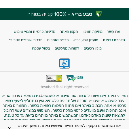
טבע בריא
- 100% קנייה בטוחה
צרו קשר
מחיקת חשבון
תקנון האתר
מדיניות פרטיות ותנאי שימוש
הצהרת נגישות
מועדון טבע בריא
תכנית שותפים
תכנית שותפים נוטרי די
מילון רכיבים
לקוחות ממליצים
ביטול עסקה
tevabari © all right reserved
המידע באתר אינו מיועד להנחות את הציבור או לשמש לגביו כהמלצה או הוראה או
עצה לשימוש או שינוי או הורדה של תרופה כלשהיא, ואין בו תחליף לייעוץ רפואי
פרטני או אחר. הכתוב באתר אינו מהווה המלצה רפואית כלשהי. המוצרים באתר
אינם תרופות ואינם מיועדים לרפא מחלה כלשהי. השימוש במוצרים עשוי להוביל
לתוצאות שונות מאדם לאדם, והמשתמשים באתר מוותרים בזאת על כל טענה,
תביעה או דרישה מהחברה בהקשר זה. נשים בהיריון, מניקות, ילדים והנוטלים
תרופות מרשם – יש להיוועץ ברופא לפני השימוש במוצרים. התמונות באתר הן
אנו משתמשים בקוקיז לשיפור חוויית השימוש באתר. המשך שימוש
X