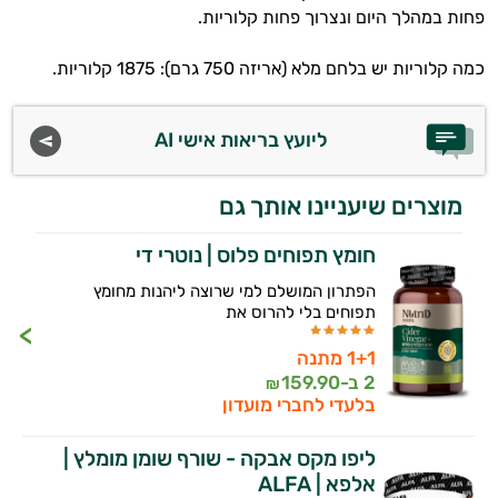
פחות במהלך היום ונצרוך פחות קלוריות.
היי,
כמה קלוריות יש בלחם מלא (אריזה 750 גרם): 1875 קלוריות.
אני יועץ הבריאות האישי AI של טבע בריא.
התשובות שלי מבוססות על מאגרי מידע קליניים
ליועץ בריאות אישי AI
וספרות מקצועית בתחומי הרפואה הטבעית
ותזונת הספורט.
מוצרים שיעניינו אותך גם
אני כאן כדי לעזור לך להתאים את תוספי
חומץ תפוחים פלוס | נוטרי די
התזונה ומוצרי הבריאות המדויקים למטרות
ולמצב הגופני שלך, ולהסביר לך אילו רכיבים
הפתרון המושלם למי שרוצה ליהנות מחומץ
עובדים יחד כדי למקסם תוצאות גם בחיי היום
תפוחים בלי להרוס את
יום וגם בתחום הכושר והספורט.
1+1 מתנה
המטרה שלי היא להתאים עבורך המלצות
2 ב-
159.90
₪
אישיות מבוססות מדעית.
בלעדי לחברי מועדון
זה הזמן להתחיל. איך אוכל לעזור?
ליפו מקס אבקה - שורף שומן מומלץ |
אלפא | ALFA