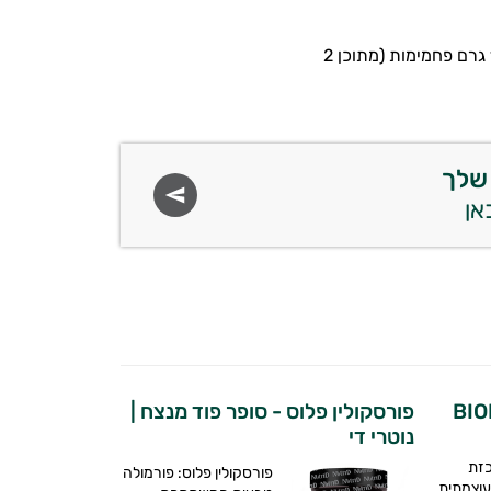
כמה קלוריות יש בצלחת אורז (לפי מנה של 156 גרם)? המנה מכילה: 5 גרם חלבון, 17 גרם פחמימות (מתוכן 2
שלך
פורסקולין פלוס - סופר פוד מנצח |
נוטרי די
כזת
פורסקולין פלוס: פורמולה
עוצמתית