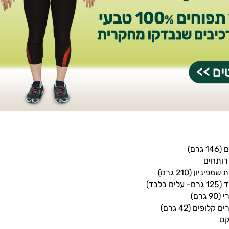
גרם)
יניון (210 גרם)
בלבד)
קס