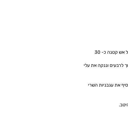
• נוסיף את המים הרותחים לסירכמה קלוריות יש בצלחת אורז, נכסה במכסה ונבשל על אש קטנה כ- 30
ך לרבעים וננקה את עלי
יף את עגבניות השרי
יטב.