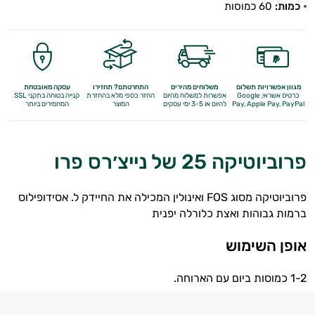
כמות:
60 כמוסות
מולטי ויטמינים
תוספי קולגן
Q10
מגוון אפשרויות תשלום
משלוחים מהירים
התחרטתם? תחזירו
עסקה מאובטחת
אומגה 3
כרטיס אשראי, Google
אפשרות למשלוח מהיום
החזר כספי מלא
בהחזרת
קנייה בטוחה בתקני SSL
Apple Pay, PayPal
Pay,
להיום או 3-5 ימי עסקים
המוצר
המחמירים ביותר
ברזל
פרוביוטיקה 25 של נייצ׳רס פרו
ויטמין A
ויטמין B
פרוביוטיקה מסוג FOS ואינולין המכילה את החיידק ל. אסידופילוס
ברמות גבוהות ואצת כלורלה יפנית
ויטמין C
אופן השימוש
ויטמין D
ויטמין E
1-2 כמוסות ביום עם הארוחה.
ויטמינים לנשים