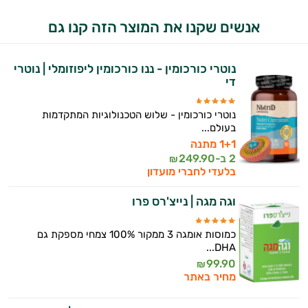
אנשים שקנו את המוצר הזה קנו גם
היי,
אני יועץ הבריאות האישי AI של טבע בריא.
נוטרי כורכומין - ננו כורכומין ליפוזומלי | נוטרי
די
התשובות שלי מבוססות על מאגרי מידע קליניים
וספרות מקצועית בתחומי הרפואה הטבעית
נוטרי כורכומין - שלוש הטכנולוגיות המתקדמות
ותזונת הספורט.
בעולם...
1+1 מתנה
אני כאן כדי לעזור לך להתאים את תוספי
2 ב-
249.90
₪
התזונה ומוצרי הבריאות המדויקים למטרות
בלעדי לחברי מועדון
ולמצב הגופני שלך, ולהסביר לך אילו רכיבים
עובדים יחד כדי למקסם תוצאות גם בחיי היום
וגה מגה | נייצ'רס פרו
יום וגם בתחום הכושר והספורט.
כמוסות אומגה 3 ממקור 100% צמחי מספקת גם
המטרה שלי היא להתאים עבורך המלצות
DHA...
אישיות מבוססות מדעית.
99.90
₪
מחיר באתר
זה הזמן להתחיל. איך אוכל לעזור?