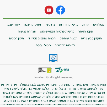
משלוחים
אודות
מדיניות החזרות
צרו קשר
מחיקת חשבון
איסוף עצמי
תקנון האתר
מדיניות פרטיות ותנאי שימוש
הצהרת נגישות
מועדון טבע בריא
תכנית שותפים
תכנית שותפים נוטרי די
מילון רכיבים
לקוחות ממליצים
ביטול עסקה
tevabari © all right reserved
המידע באתר אינו מיועד להנחות את הציבור או לשמש לגביו כהמלצה או הוראה או
עצה לשימוש או שינוי או הורדה של תרופה כלשהיא, ואין בו תחליף לייעוץ רפואי
פרטני או אחר. הכתוב באתר אינו מהווה המלצה רפואית כלשהי. המוצרים באתר
אינם תרופות ואינם מיועדים לרפא מחלה כלשהי. השימוש במוצרים עשוי להוביל
לתוצאות שונות מאדם לאדם, והמשתמשים באתר מוותרים בזאת על כל טענה,
תביעה או דרישה מהחברה בהקשר זה. נשים בהיריון, מניקות, ילדים והנוטלים