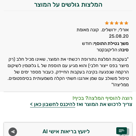
המלצות גולשים על המוצר
ויטמינים לגברים
טבעוניים | VEGAN
אורלי, ירושלים.
קונה מאומת
כורכום וכורכומין
25.08.20
משך נטילת התוסף:
חודש
כרום
סיבה:
הליקובקטר
מגנזיום
"בעקבות המלצת נתורופת רכשתי את המוצר, שאינו מכיל חלב (רק
מיוצר בפס ייצור חלבי) והוא מגיע עם תוספת של L גלוטמין לשיקום
סידן
הרקמה שנפגעה בקיבה בעקבות החיידק. כעבור מספר ימים של
טיפול משולב עם שמן אורגנו חשתי הקלה משמעותית בסימפטומים.
פרוביוטיקה
ממליצה!"
אבץ
רוצה להוסיף המלצה? בכיף!
צריך לרכוש את המוצר ואז
להיכנס לחשבון כאן >
תוספים לילדים
רימונים
ליועץ בריאות אישי AI
ג׳ינסנג