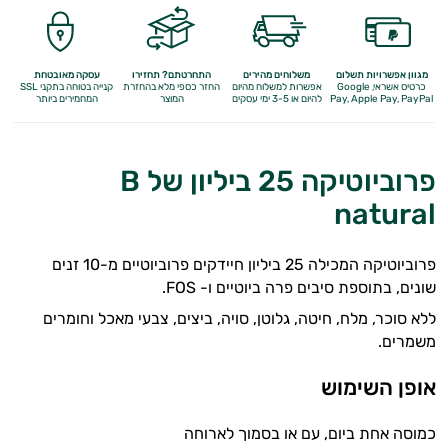
מגוון אפשרויות תשלום
משלוחים מהירים
התחרטתם? תחזירו
עסקה מאובטחת
כרטיס אשראי, Google
אפשרות למשלוח מהיום
החזר כספי מלא
בהחזרת
קנייה בטוחה בתקני SSL
Apple Pay, PayPal
Pay,
להיום או 3-5 ימי עסקים
המוצר
המחמירים ביותר
פרוביוטיקה 25 ביליון של B
natural
פרוביוטיקה המכילה 25 ביליון חיידקים פרוביוטיים מ-10 זנים
שונים, בתוספת סיבים פרה ביוטיים ו- FOS.
ללא סוכר, מלח, חיטה, גלוטן, סויה, ביצים, צבעי מאכל וחומרים
משמרים.
אופן השימוש
כמוסה אחת ביום, עם או בסמוך לארוחה