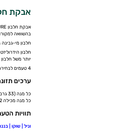
אבקת חלבון פ
בהשוואה למקורות
חלבון מי-גבינה נ
חלבון הידרוליזט
יותר משל חלבון מ
4 טעמים לבחירה: עוגיות, וניל, בננה ושוקו
ערכים תזונת
כל מנה (33 גרם) מכילה: 25.7 גרם חלבון, 135 קלוריות, 2.9 גרם פחמימה, 2.2 גרם שומן.
כל מנה מכילה 7.2 גרם של חומצות אמינו BCAA.
תוויות הטעמ
וניל
|
שוקו
|
בננה