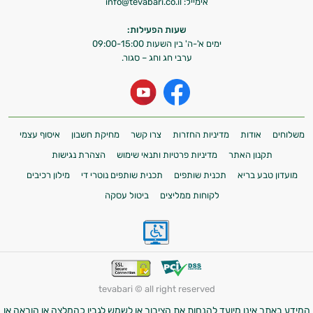
אימייל:
info@tevabari.co.il
שעות הפעילות:
ימים א'-ה' בין השעות 09:00-15:00
ערבי חג וחג – סגור.
משלוחים
אודות
מדיניות החזרות
צרו קשר
מחיקת חשבון
איסוף עצמי
תקנון האתר
מדיניות פרטיות ותנאי שימוש
הצהרת נגישות
מועדון טבע בריא
תכנית שותפים
תכנית שותפים נוטרי די
מילון רכיבים
לקוחות ממליצים
ביטול עסקה
tevabari © all right reserved
המידע באתר אינו מיועד להנחות את הציבור או לשמש לגביו כהמלצה או הוראה או