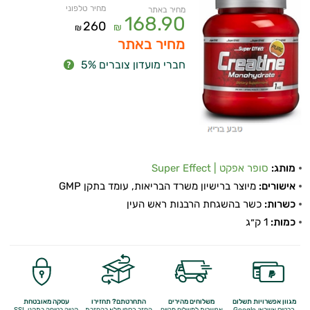
מחיר טלפוני
מחיר באתר
168.90
260
₪
₪
מחיר באתר
חברי מועדון צוברים 5%
מותג:
סופר אפקט | Super Effect
אישורים:
מיוצר ברישיון משרד הבריאות, עומד בתקן GMP
כשרות:
כשר בהשגחת הרבנות ראש העין
כמות:
1 ק״ג
מגוון אפשרויות תשלום
משלוחים מהירים
התחרטתם? תחזירו
עסקה מאובטחת
כרטיס אשראי, Google
אפשרות למשלוח מהיום
החזר כספי מלא
בהחזרת
קנייה בטוחה בתקני SSL