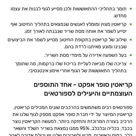
תומך בתהליכי ההתאוששות ולכן מסייע לגוף לבנות את עצמו
מחדש.
קריאטין מצוין ומומלץ לאנשים שנמצאים בתהליך החיטוב ואף
יסייע לשמר את אותה מסת שריר שנבנתה לאורך זמן.
שילוב של קריאטין בתקופת החיטוב מסייע לשמר את הביצועים
שבנינו ומונע מאיתנו לרדת בהם.
בעל השפעה אדירה על מימדי מסת השריר.
צריכה שלו מביאה לעליית בריכוז שלו ברקמות, מה שתומך
בתהליך התאוששות של הגוף אחרי אימון אינטנסיבי.
קריאטין סופר אפקט - אחד התוספים
העוצמתיים והיעילים לספורטאים
ספורטאים רבים משתמשים בהרכבים שונים המכילים קריאטין.
קריאטין המיוצר על ידי חברת סופר אפקט מספק לגוף שלנו את
הרכיב בצורה המרוכזת והחזקה ביותר. למעשה הקריאטין נוצר
בכבד, בכליה ובלבלב. 95% ממנו נמצאת בשריר השלד והשאר
בלב, במוח ובאשכים. מכיון ולשרירים שלנו יש יכולת אדירה לאגור