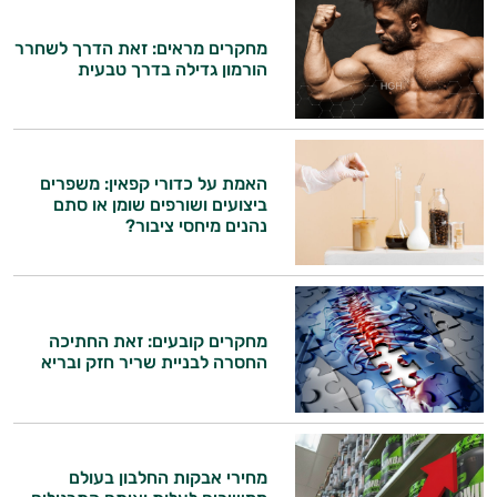
אני כאן כדי לעזור לך להתאים את תוספי
מחקרים מראים: זאת הדרך לשחרר
הורמון גדילה בדרך טבעית
התזונה ומוצרי הבריאות המדויקים למטרות
ולמצב הגופני שלך, ולהסביר לך אילו רכיבים
עובדים יחד כדי למקסם תוצאות גם בחיי היום
יום וגם בתחום הכושר והספורט.
האמת על כדורי קפאין: משפרים
המטרה שלי היא להתאים עבורך המלצות
ביצועים ושורפים שומן או סתם
אישיות מבוססות מדעית.
נהנים מיחסי ציבור?
זה הזמן להתחיל. איך אוכל לעזור?
מחקרים קובעים: זאת החתיכה
החסרה לבניית שריר חזק ובריא
מחירי אבקות החלבון בעולם