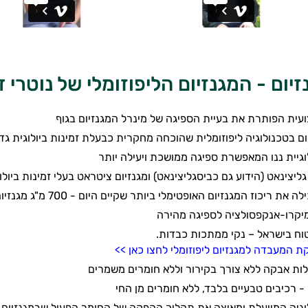
זיום - המגנזיום הליפוזומלי של נוטרי ד
עית הפותרת את בעיית הספיגה של מינרל המגנזיום בגוף
בטכנולוגיה ליפוזומלית שהוכחה מחקרית כבעלת זמינות ביולוגית גדולה פי 5 ממגנזי
וגיית ננו המאפשרת ספיגה ממושכת ויעילה יותר
גליצינאט (הידוע גם כביסגליצינאט) ומגנזיום ציטראט בעלי זמינות ביול
וז המגנזיום האופטימלי ביותר שקיים היום - 700 מ"ג מגנזיום בכל כמוסה – 115 מ"ג אלמנטלי
מיקרו-אנקפסולציה לספיגה מהירה
וח בישראל – נקי ממתכות כבדות.
ת המעבדה למגנזיום ליפוזומלי לחצו כאן >>
ות אבקה ללא צורך בקירור וללא חומרים משמרים
וגיה המייעלת ומאיצה את תהליך ההפקה של החומר הפעיל שבמגנזיום 