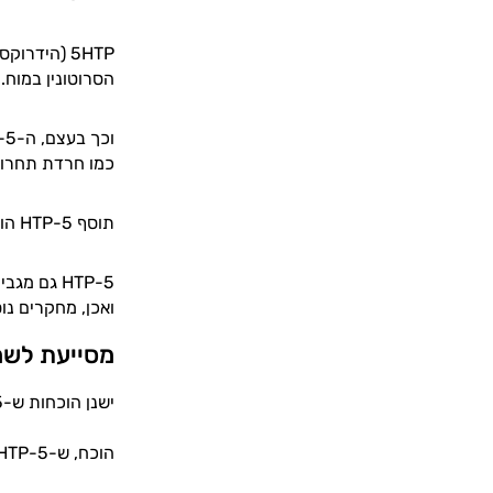
הסרוטונין במוח.
כמו חרדת תחרות
תוסף 5-HTP הוא תוסף מצוין לארגז הכלים הספורטיבי, כי הוא עוזר לשמור על אנרגיה, מצב רוח חיובי ומוטיבציה גבוהה.
5-HTP גם 
ואכן, מחקרים נוספים מראים כי 5-HTP מסייע לירי
מסייעת לשמ
ישנן הוכחות ש-5-HTP מסייע לשמירה על תזונה מאוזנת ואף לירידה במשקל [1].
הוכח, ש-5-HTP מרסן את התשוקה לפחמימות ואלכוהול - שניים מהדברים שתורמים לעלייה לא רצויה במשקל [2].