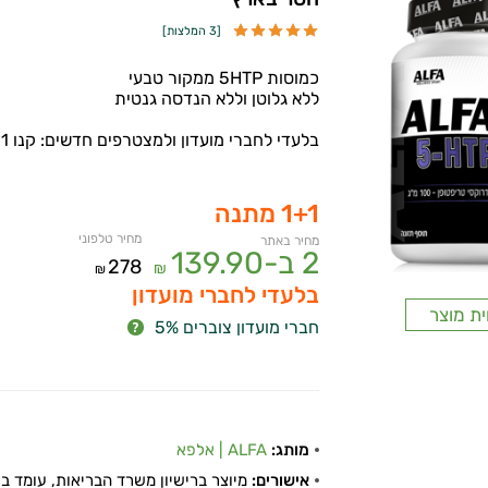
[
3 המלצות
]
כמוסות 5HTP ממקור טבעי
ללא גלוטן וללא הנדסה גנטית
בלעדי לחברי מועדון ולמצטרפים חדשים: קנו 1 קבלו 1 מתנה!
1+1 מתנה
מחיר טלפוני
מחיר באתר
2 ב-
139.90
278
₪
₪
בלעדי לחברי מועדון
ית מוצר
חברי מועדון צוברים 5%
מותג:
ALFA | אלפא
אישורים:
מיוצר ברישיון משרד הבריאות, עומד בתקן