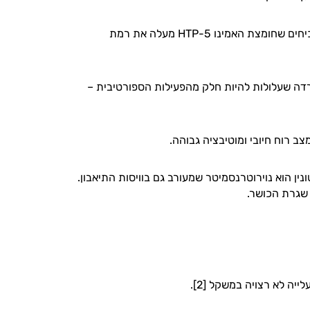
5HTP (הידרוקסי טריפטופן) היא חומצת אמינו המהווה אבן בניין לסרוטונין, ומחקרים מוכיחים שחומצת האמינו 5-HTP מעלה את רמת
חץ והחרדה שעלולות להיות חלק מהפעילות הספורטיבית –
טונין הוא נוירוטרנסמיטר שמעורב גם בוויסות התיאבון.