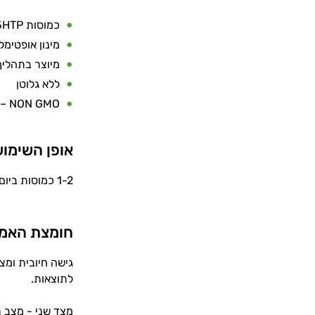
כמוסות 5HTP ממקור צמחי
מינון אופטימלי – 100 מ"
מיוצר בתהליך
ללא גלוטן
NON GMO – ללא מרכיבים שעברו הנדסה גנטית
אופן השימו
1-2 כמוסות ביום עם שתייה, עם הארוחה.
חומצת האמי
גישה חיובית ומצ
לתוצאות.
מצד שני - מצב ר