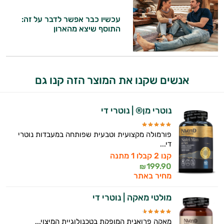
היי,
אני יועץ הבריאות האישי AI של טבע בריא.
עכשיו כבר אפשר לדבר על זה:
התוסף שיצא מהארון
התשובות שלי מבוססות על מאגרי מידע קליניים
וספרות מקצועית בתחומי הרפואה הטבעית
ותזונת הספורט.
אנשים שקנו את המוצר הזה קנו גם
אני כאן כדי לעזור לך להתאים את תוספי
התזונה ומוצרי הבריאות המדויקים למטרות
ולמצב הגופני שלך, ולהסביר לך אילו רכיבים
נוטרי מן® | נוטרי די
עובדים יחד כדי למקסם תוצאות גם בחיי היום
יום וגם בתחום הכושר והספורט.
פורמולה מקצועית וטבעית שפותחה במעבדות נוטרי
די...
המטרה שלי היא להתאים עבורך המלצות
קנו 2 קבלו 1 מתנה
אישיות מבוססות מדעית.
199.90
₪
מחיר באתר
זה הזמן להתחיל. איך אוכל לעזור?
מולטי מאקה | נוטרי די
מאקה פרואנית המופקת בטכנולוגיית המיצוי...