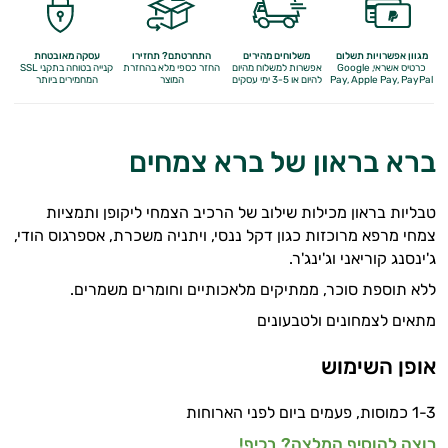
מגוון אפשרויות תשלום
משלוחים מהירים
התחרטתם? תחזירו
עסקה מאובטחת
כרטיס אשראי, Google
אפשרות למשלוח מהיום
החזר כספי מלא
בהחזרת
קנייה בטוחה בתקני SSL
Apple Pay, PayPal
Pay,
להיום או 3-5 ימי עסקים
המוצר
המחמירים ביותר
ברא בראון של ברא צמחים
טבליות בראון מכילות שילוב של הרכיב הצמחי ליקופן ותמציות
צמחי מרפא מרוכזות כגון דקל ננסי, ויתניה משכרת, אספרגוס הודי,
ג'ינסנג קוריאני וג'ינג'ר.
ללא תוספת סוכר, ממתיקים מלאכותיים וחומרים משמרים.
מתאים לצמחונים ולטבעונים
אופן השימוש
1-3 כמוסות, פעמים ביום לפני הארוחות
רוצה להוסיף המלצה? בכיף!