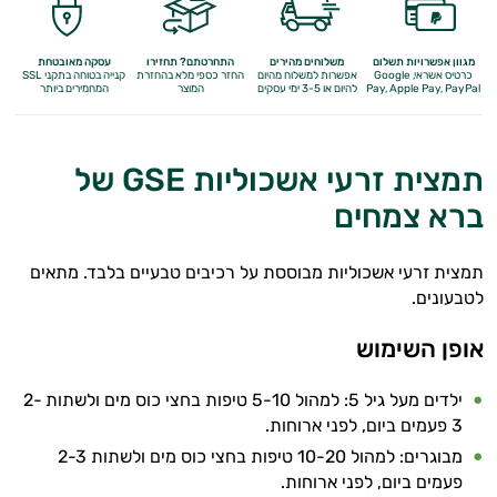
מגוון אפשרויות תשלום
משלוחים מהירים
התחרטתם? תחזירו
עסקה מאובטחת
כרטיס אשראי, Google
אפשרות למשלוח מהיום
החזר כספי מלא
בהחזרת
קנייה בטוחה בתקני SSL
Apple Pay, PayPal
Pay,
להיום או 3-5 ימי עסקים
המוצר
המחמירים ביותר
תמצית זרעי אשכוליות GSE של
ברא צמחים
תמצית זרעי אשכוליות מבוססת על רכיבים טבעיים בלבד. מתאים
לטבעונים.
אופן השימוש
ילדים מעל גיל 5: למהול 5-10 טיפות בחצי כוס מים ולשתות 2-
3 פעמים ביום, לפני ארוחות.
מבוגרים: למהול 10-20 טיפות בחצי כוס מים ולשתות 2-3
פעמים ביום, לפני ארוחות.