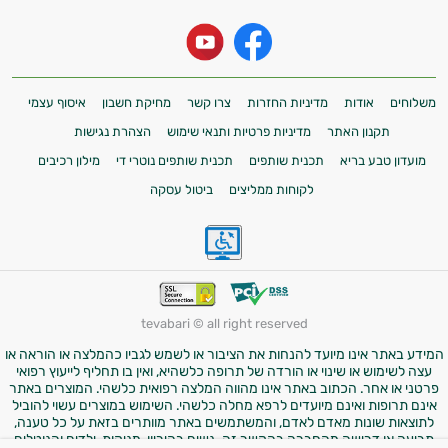
משלוחים
אודות
מדיניות החזרות
צרו קשר
מחיקת חשבון
איסוף עצמי
תקנון האתר
מדיניות פרטיות ותנאי שימוש
הצהרת נגישות
מועדון טבע בריא
תכנית שותפים
תכנית שותפים נוטרי די
מילון רכיבים
לקוחות ממליצים
ביטול עסקה
tevabari © all right reserved
המידע באתר אינו מיועד להנחות את הציבור או לשמש לגביו כהמלצה או הוראה או
עצה לשימוש או שינוי או הורדה של תרופה כלשהיא, ואין בו תחליף לייעוץ רפואי
פרטני או אחר. הכתוב באתר אינו מהווה המלצה רפואית כלשהי. המוצרים באתר
אינם תרופות ואינם מיועדים לרפא מחלה כלשהי. השימוש במוצרים עשוי להוביל
לתוצאות שונות מאדם לאדם, והמשתמשים באתר מוותרים בזאת על כל טענה,
תביעה או דרישה מהחברה בהקשר זה. נשים בהיריון, מניקות, ילדים והנוטלים