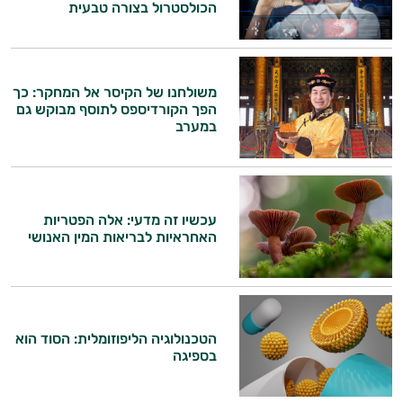
הכולסטרול בצורה טבעית
משולחנו של הקיסר אל המחקר: כך
הפך הקורדיספס לתוסף מבוקש גם
במערב
עכשיו זה מדעי: אלה הפטריות
האחראיות לבריאות המין האנושי
היי,
אני יועץ הבריאות האישי AI של טבע בריא.
התשובות שלי מבוססות על מאגרי מידע קליניים
הטכנולוגיה הליפוזומלית: הסוד הוא
וספרות מקצועית בתחומי הרפואה הטבעית
בספיגה
ותזונת הספורט.
אני כאן כדי לעזור לך להתאים את תוספי