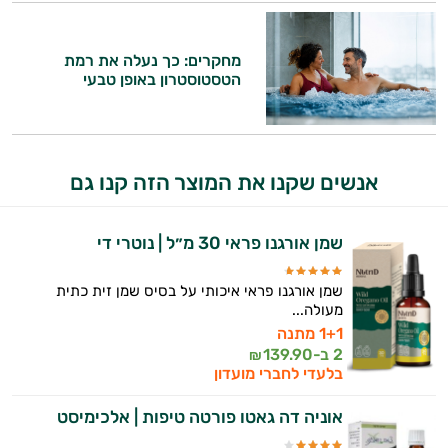
התזונה ומוצרי הבריאות המדויקים למטרות
ולמצב הגופני שלך, ולהסביר לך אילו רכיבים
מחקרים: כך נעלה את רמת
עובדים יחד כדי למקסם תוצאות גם בחיי היום
הטסטוסטרון באופן טבעי
יום וגם בתחום הכושר והספורט.
המטרה שלי היא להתאים עבורך המלצות
אישיות מבוססות מדעית.
אנשים שקנו את המוצר הזה קנו גם
זה הזמן להתחיל. איך אוכל לעזור?
שמן אורגנו פראי 30 מ״ל | נוטרי די
שמן אורגנו פראי איכותי על בסיס שמן זית כתית
מעולה...
1+1 מתנה
2 ב-
139.90
₪
בלעדי לחברי מועדון
אוניה דה גאטו פורטה טיפות | אלכימיסט