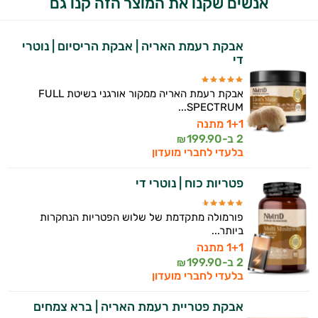
אנשים שקנו את המוצר הזה קנו גם
ולמצב הגופני שלך, ולהסביר לך אילו רכיבים
עובדים יחד כדי למקסם תוצאות גם בחיי היום
יום וגם בתחום הכושר והספורט.
אבקת רעמת האריה | אבקת הריסיום | נוטרי
די
המטרה שלי היא להתאים עבורך המלצות
אישיות מבוססות מדעית.
אבקת רעמת האריה ממקור אורגני בשיטת FULL
SPECTRUM...
זה הזמן להתחיל. איך אוכל לעזור?
1+1 מתנה
2 ב-
199.90
₪
בלעדי לחברי מועדון
פטריות כוח | נוטרי די
פורמולה מתקדמת של שלוש הפטריות הנחקרות
ביותר...
1+1 מתנה
2 ב-
199.90
₪
בלעדי לחברי מועדון
אבקת פטריית רעמת האריה | ברא צמחים