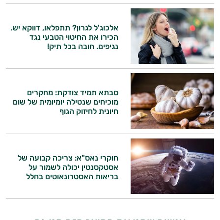
אלכוג'ל לגרון? תתפלאו, דווקא יש.
הכירו את החיטוי הטבעי נגד
נגיפים. חובה בכל תיק!
סבתא תמיד צודקת: מחקרים
מוכיחים שנטילה יומיומית של שום
חיונית לחיזוק הגוף
היי,
אני יועץ הבריאות האישי AI של טבע בריא.
התשובות שלי מבוססות על מאגרי מידע קליניים
חוקרי נאס"א: צריכה קבועה של
אסטקסנטין יכולה לשמור על
וספרות מקצועית בתחומי הרפואה הטבעית
בריאות האסטרונאוטים בחלל
ותזונת הספורט.
אני כאן כדי לעזור לך להתאים את תוספי
התזונה ומוצרי הבריאות המדויקים למטרות