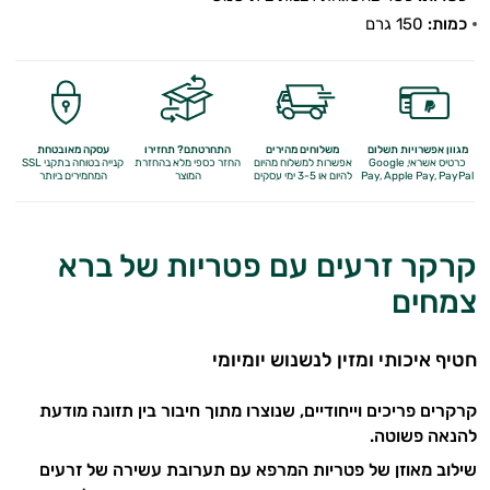
כמות:
150 גרם
מגוון אפשרויות תשלום
משלוחים מהירים
התחרטתם? תחזירו
עסקה מאובטחת
כרטיס אשראי, Google
אפשרות למשלוח מהיום
החזר כספי מלא
בהחזרת
קנייה בטוחה בתקני SSL
Apple Pay, PayPal
Pay,
להיום או 3-5 ימי עסקים
המוצר
המחמירים ביותר
קרקר זרעים עם פטריות של ברא
צמחים
חטיף איכותי ומזין לנשנוש יומיומי
קרקרים פריכים וייחודיים, שנוצרו מתוך חיבור בין תזונה מודעת
להנאה פשוטה.
שילוב מאוזן של פטריות המרפא עם תערובת עשירה של זרעים