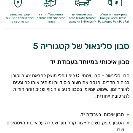
מגוון אפשרויות תשלום
משלוחים מהירים
התחרטתם? תחזירו
עסקה מאובטחת
כרטיס אשראי, Google
אפשרות למשלוח מהיום
החזר כספי מלא
בהחזרת
קנייה בטוחה בתקני SSL
Apple Pay, PayPal
Pay,
להיום או 3-5 ימי עסקים
המוצר
המחמירים ביותר
סבון סלינאול של קטגוריה 5
סבון איכותי במיוחד בעבודת יד
סבון סלינאול – סבון ויטמין C ליפוזומלי מוצק למראה צעיר וקורן
בניחוח הדרים. מנקה את העור ביסודיות ומותיר אותו לח ונעים
לאורך זמן. שימוש יומיומי בסבון מניב עור גוף ופנים זוהר הודות
לתרכובת ייחודית.
סבון איכותי בעבודת יד.
הסבון מופק בשיטת ייצור קרה תוך שמירה על איכות הויטמינים
שבו.