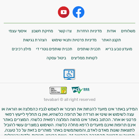
משלוחים
אודות
מדיניות החזרות
צרו קשר
מחיקת חשבון
איסוף עצמי
תקנון האתר
מדיניות פרטיות ותנאי שימוש
הצהרת נגישות
מועדון טבע בריא
תכנית שותפים
תכנית שותפים נוטרי די
מילון רכיבים
לקוחות ממליצים
ביטול עסקה
tevabari © all right reserved
המידע באתר אינו מיועד להנחות את הציבור או לשמש לגביו כהמלצה או הוראה או
עצה לשימוש או שינוי או הורדה של תרופה כלשהיא, ואין בו תחליף לייעוץ רפואי
פרטני או אחר. הכתוב באתר אינו מהווה המלצה רפואית כלשהי. המוצרים באתר
אינם תרופות ואינם מיועדים לרפא מחלה כלשהי. השימוש במוצרים עשוי להוביל
לתוצאות שונות מאדם לאדם, והמשתמשים באתר מוותרים בזאת על כל טענה,
תביעה או דרישה מהחברה בהקשר זה. נשים בהיריון, מניקות, ילדים והנוטלים