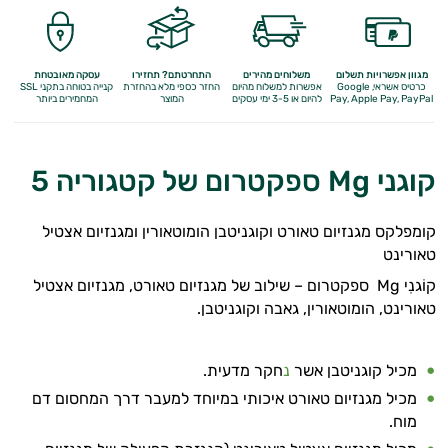
מגוון אפשרויות תשלום
משלוחים מהירים
התחרטתם? תחזירו
עסקה מאובטחת
כרטיס אשראי, Google
אפשרות למשלוח מהיום
החזר כספי מלא
בהחזרת
קנייה בטוחה בתקני SSL
Apple Pay, PayPal
Pay,
להיום או 3-5 ימי עסקים
המוצר
המחמירים ביותר
קוגני Mg ספקטרום של קטגוריה 5
קומפלקס מגנזיום טאורט וקוגניטבן הומוטאורין ומגנזיום אצטיל
טאורינט
קוֹגנִי Mg ספקטרום – שילוב של מגנזיום טאורט, מגנזיום אצטיל
טאורינט, הומוטאורין, גאבה וקוגניטבן.
מכיל קוגניטבן אשר
נ
חקר מדעית.
מכיל מגנזיום טאורט איכותי במיוחד למעבר דרך המחסום דם
מוח.