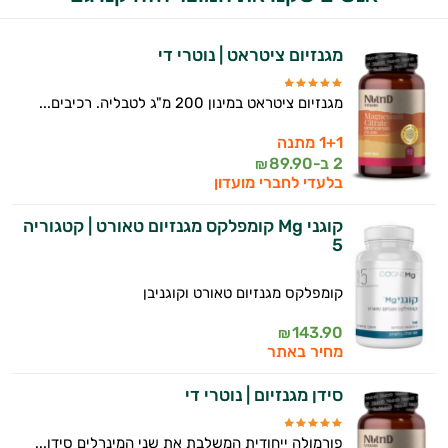
אישיות מבוססות מדעית.
זה הזמן להתחיל. איך אוכל לעזור?
מגנזיום ציטראט | נוטרי די
מגנזיום ציטראט במינון 200 מ"ג לטבליה. רכיבים...
1+1 מתנה
2 ב-
89.90
₪
בלעדי לחברי מועדון
קוגני Mg קומפלקס מגנזיום טאורט | קטגוריה
5
קומפלקס מגנזיום טאורט וקוגניבן
143.90
₪
מחיר באתר
סידן מגנזיום | נוטרי די
פורמולה ייחודית המשלבת את שני המינרלים סידן...