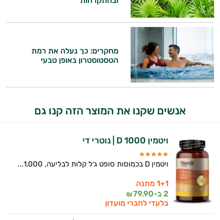
ובהתקרחות
אני כאן כדי לעזור לך להתאים את תוספי
התזונה ומוצרי הבריאות המדויקים למטרות
ולמצב הגופני שלך, ולהסביר לך אילו רכיבים
עובדים יחד כדי למקסם תוצאות גם בחיי היום
מחקרים: כך נעלה את רמת
יום וגם בתחום הכושר והספורט.
הטסטוסטרון באופן טבעי
המטרה שלי היא להתאים עבורך המלצות
אישיות מבוססות מדעית.
זה הזמן להתחיל. איך אוכל לעזור?
אנשים שקנו את המוצר הזה קנו גם
ויטמין D 1000 | נוטרי די
ויטמין D בכמוסות סופט ג׳ל קלות לבליעה, 1,000...
1+1 מתנה
2 ב-
79.90
₪
בלעדי לחברי מועדון