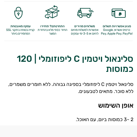
מגוון אפשרויות תשלום
משלוחים מהירים
התחרטתם? תחזירו
עסקה מאובטחת
כרטיס אשראי, Google
אפשרות למשלוח מהיום
החזר כספי מלא
בהחזרת
קנייה בטוחה בתקני SSL
Apple Pay, PayPal
Pay,
להיום או 3-5 ימי עסקים
המוצר
המחמירים ביותר
סלינאול ויטמין C ליפוזומלי | 120
כמוסות
סלינאול ויטמין C ליפוזומלי בספיגה גבוהה. ללא חומרים משמרים,
ללא סוכר. מתאים לטבעונים.
אופן השימוש
2 -3 כמוסות ביום, עם האוכל.