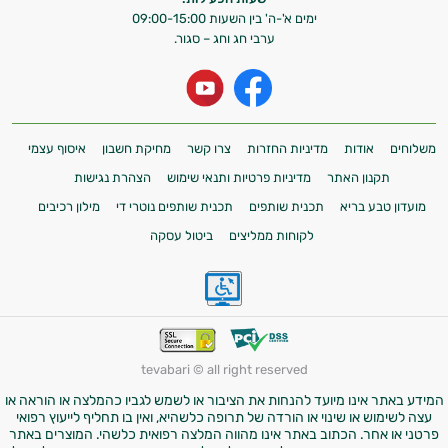
ימים א'-ה' בין השעות 09:00-15:00
ערבי חג וחג – סגור.
משלוחים
אודות
מדיניות החזרות
צרו קשר
מחיקת חשבון
איסוף עצמי
תקנון האתר
מדיניות פרטיות ותנאי שימוש
הצהרת נגישות
מועדון טבע בריא
תכנית שותפים
תכנית שותפים נוטרי די
מילון רכיבים
לקוחות ממליצים
ביטול עסקה
tevabari © all right reserved
המידע באתר אינו מיועד להנחות את הציבור או לשמש לגביו כהמלצה או הוראה או
עצה לשימוש או שינוי או הורדה של תרופה כלשהיא, ואין בו תחליף לייעוץ רפואי
פרטני או אחר. הכתוב באתר אינו מהווה המלצה רפואית כלשהי. המוצרים באתר