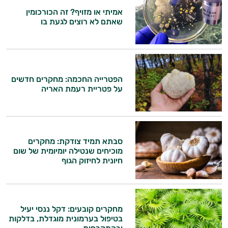
אמיתי או מזויף? זה הכורכומין
שאתם לא רוצים לגעת בו
הפטרייה החכמה: מחקרים חדשים
על פטריית רעמת האריה
סבתא תמיד צודקת: מחקרים
מוכיחים שנטילה יומיומית של שום
היי,
חיונית לחיזוק הגוף
אני יועץ הבריאות האישי AI של טבע בריא.
התשובות שלי מבוססות על מאגרי מידע קליניים
וספרות מקצועית בתחומי הרפואה הטבעית
מחקרים קובעים: דקל ננסי יעיל
ותזונת הספורט.
בטיפול בערמונית מוגדלת, בדלקות