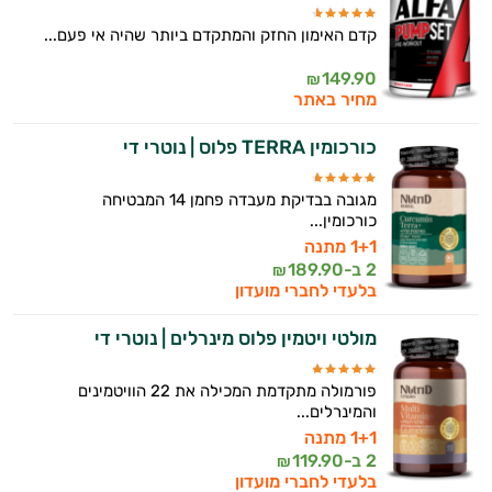
התזונה ומוצרי הבריאות המדויקים למטרות
קדם האימון החזק והמתקדם ביותר שהיה אי פעם...
ולמצב הגופני שלך, ולהסביר לך אילו רכיבים
עובדים יחד כדי למקסם תוצאות גם בחיי היום
149.90
₪
יום וגם בתחום הכושר והספורט.
מחיר באתר
המטרה שלי היא להתאים עבורך המלצות
כורכומין TERRA פלוס | נוטרי די
אישיות מבוססות מדעית.
מגובה בבדיקת מעבדה פחמן 14 המבטיחה
זה הזמן להתחיל. איך אוכל לעזור?
כורכומין...
1+1 מתנה
2 ב-
189.90
₪
בלעדי לחברי מועדון
מולטי ויטמין פלוס מינרלים | נוטרי די
פורמולה מתקדמת המכילה את 22 הוויטמינים
והמינרלים...
1+1 מתנה
2 ב-
119.90
₪
בלעדי לחברי מועדון