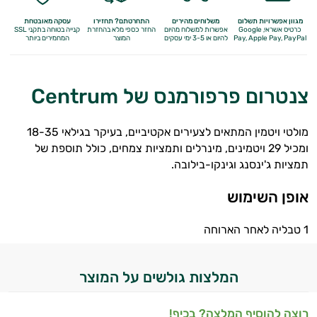
התאוששות
מגוון אפשרויות תשלום
משלוחים מהירים
התחרטתם? תחזירו
עסקה מאובטחת
כרטיס אשראי, Google
אפשרות למשלוח מהיום
החזר כספי מלא
בהחזרת
קנייה בטוחה בתקני SSL
ומנוחה
Apple Pay, PayPal
Pay,
להיום או 3-5 ימי עסקים
המוצר
המחמירים ביותר
שריפת
צנטרום פרפורמנס של Centrum
שומן
לספורטאים
מולטי ויטמין המתאים לצעירים אקטיביים, בעיקר בגילאי 18-35
ומכיל 29 ויטמינים, מינרלים ותמציות צמחים, כולל תוספת של
משפרי
תמציות ג'ינסנג וגינקו-בילובה.
ביצועים
אופן השימוש
חטיפי
1 טבליה לאחר הארוחה
חלבון
גיינר
המלצות גולשים על המוצר
לעלייה
רוצה להוסיף המלצה? בכיף!