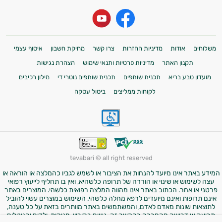
משלוחים
אודות
מדיניות החזרות
צרו קשר
מחיקת חשבון
איסוף עצמי
תקנון האתר
מדיניות פרטיות ותנאי שימוש
הצהרת נגישות
מועדון טבע בריא
תכנית שותפים
תכנית שותפים נוטרי די
מילון רכיבים
לקוחות ממליצים
ביטול עסקה
tevabari © all right reserved
המידע באתר אינו מיועד להנחות את הציבור או לשמש לגביו כהמלצה או הוראה או
עצה לשימוש או שינוי או הורדה של תרופה כלשהיא, ואין בו תחליף לייעוץ רפואי
פרטני או אחר. הכתוב באתר אינו מהווה המלצה רפואית כלשהי. המוצרים באתר
אינם תרופות ואינם מיועדים לרפא מחלה כלשהי. השימוש במוצרים עשוי להוביל
לתוצאות שונות מאדם לאדם, והמשתמשים באתר מוותרים בזאת על כל טענה,
תביעה או דרישה מהחברה בהקשר זה. נשים בהיריון, מניקות, ילדים והנוטלים