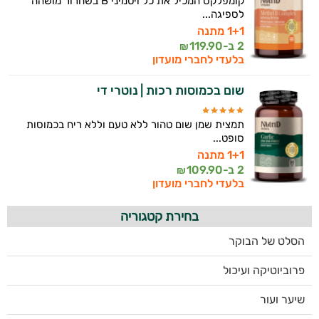
קומפלקס המכיל את כל ויטמיני B בשחרור מושהה
לספיגה...
1+1 מתנה
2 ב-
119.90
₪
בלעדי לחברי מועדון
שום בכמוסות רכות | נוטרי די
תמצית שמן שום טהור ללא טעם וללא ריח בכמוסות
סופט...
1+1 מתנה
2 ב-
109.90
₪
בלעדי לחברי מועדון
בחירת קטגוריה
הסלט של הבוקר
פרוביוטיקה ועיכול
שיער ועור