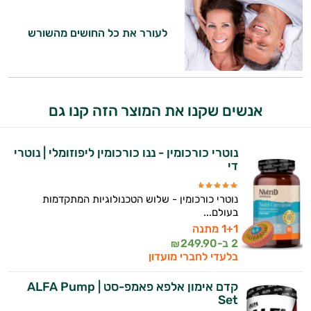
משקאות
לעורר את כל החושים מהשורש
לספורטאים
אנשים שקנו את המוצר הזה קנו גם
נוטרי כורכומין - ננו כורכומין ליפוזומלי | נוטרי
די
נוטרי כורכומין - שלוש הטכנולוגיות המתקדמות
היי,
בעולם...
אני יועץ הבריאות האישי AI של טבע בריא.
1+1 מתנה
2 ב-
249.90
₪
התשובות שלי מבוססות על מאגרי מידע קליניים
בלעדי לחברי מועדון
וספרות מקצועית בתחומי הרפואה הטבעית
ותזונת הספורט.
קדם אימון אלפא פאמפ-סט | ALFA Pump
Set
אני כאן כדי לעזור לך להתאים את תוספי