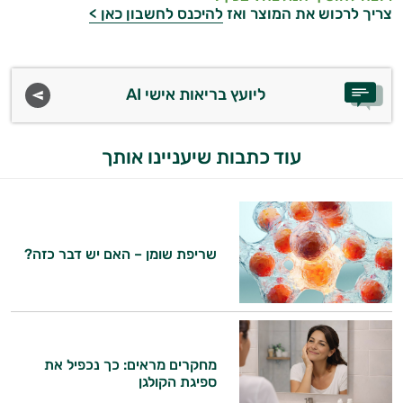
צריך לרכוש את המוצר ואז
להיכנס לחשבון כאן >
במשקל
קריאטין
וחומצות
ליועץ בריאות אישי AI
אמינו
עוד כתבות שיעניינו אותך
רטבים
ממרחים
ומזון
שריפת שומן – האם יש דבר כזה?
ויטמינים
לספורטאים
טסטוסטרון
מחקרים מראים: כך נכפיל את
ספיגת הקולגן
הנמכרים