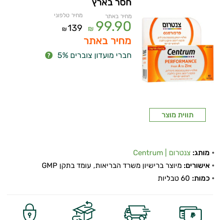
חסר בארץ
מחיר טלפוני
מחיר באתר
99.90
139
₪
₪
מחיר באתר
חברי מועדון צוברים 5%
תווית מוצר
איכות
השינה
מותג:
צנטרום | Centrum
עיכול
אישורים:
מיוצר ברישיון משרד הבריאות, עומד בתקן GMP
כמות:
60 טבליות
כאבים
ופציעות