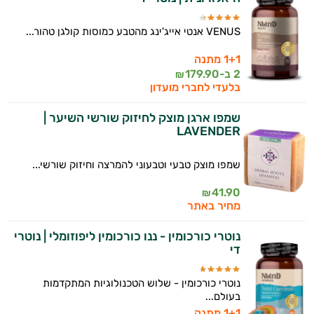
VENUS אנטי אייג'ינג מהטבע כמוסות קולגן טהור...
1+1 מתנה
2 ב-
179.90
₪
בלעדי לחברי מועדון
שמפו ארגן מוצק לחיזוק שורשי השיער |
LAVENDER
שמפו מוצק טבעי וטבעוני להמרצה וחיזוק שורשי...
41.90
₪
מחיר באתר
נוטרי כורכומין - ננו כורכומין ליפוזומלי | נוטרי
די
נוטרי כורכומין - שלוש הטכנולוגיות המתקדמות
בעולם...
1+1 מתנה