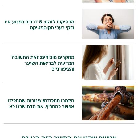
מפסיקות לזהם: 5 דרכים למנוע את
נזקי רעלי הקוסמטיקה
מחקרים מוכיחים: זאת התשובה
המדעית לבריאות השיער
והציפורניים
היי,
היזהרו מחלודה! צינורות שהחלידו
אני יועץ הבריאות האישי AI של טבע בריא.
אפשר להחליף, את הדם שלנו לא
התשובות שלי מבוססות על מאגרי מידע קליניים
וספרות מקצועית בתחומי הרפואה הטבעית
ותזונת הספורט.