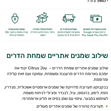
כמות:
5 מ"ל
מגוון אפשרויות תשלום
משלוחים מהירים
התחרטתם? תחזירו
עסקה מאובטחת
כרטיס אשראי, Google
אפשרות למשלוח מהיום
החזר כספי מלא
בהחזרת
קנייה בטוחה בתקני SSL
Apple Pay, PayPal
Pay,
להיום או 3-5 ימי עסקים
המוצר
המחמירים ביותר
שילוב שמנים אתריים שמחת הדרים
שילוב שמנים אתריים שמחת הדרים – Citrus Joy יקיף את
יומכם בארומת הדרים מרעננת ומשמחת, עמוקה ועם זאת קלילה
ומרוממת.
בבקבוקון תערובת מדוייקת של שמנים ארומטיים אשכולית, מנדרין,
תפוז, לימון, ברגמוט, וניל, לבנדר ופצ’ולי לניחוח משמח.
לשימוש במבער, עיסוי עם שמן בסיס או תליון ארומתרפי.
תערובת טהורה של שמנים אתריים מעולים.