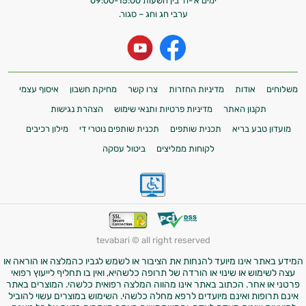
ימים א'-ה' בין השעות 09:00-15:00
ערבי חג וחג – סגור.
משלוחים
אודות
מדיניות החזרות
צרו קשר
מחיקת חשבון
איסוף עצמי
תקנון האתר
מדיניות פרטיות ותנאי שימוש
הצהרת נגישות
מועדון טבע בריא
תכנית שותפים
תכנית שותפים נוטרי די
מילון רכיבים
לקוחות ממליצים
ביטול עסקה
tevabari © all right reserved
המידע באתר אינו מיועד להנחות את הציבור או לשמש לגביו כהמלצה או הוראה או
עצה לשימוש או שינוי או הורדה של תרופה כלשהיא, ואין בו תחליף לייעוץ רפואי
פרטני או אחר. הכתוב באתר אינו מהווה המלצה רפואית כלשהי. המוצרים באתר
אינם תרופות ואינם מיועדים לרפא מחלה כלשהי. השימוש במוצרים עשוי להוביל