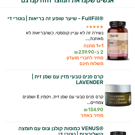
אנשים שקנו את המוצר הזה קנו גם
אני כאן כדי לעזור לך להתאים את תוספי
התזונה ומוצרי הבריאות המדויקים למטרות
ולמצב הגופני שלך, ולהסביר לך אילו רכיבים
®FullFill - שיער שופע זה בריאות | נוטרי די
עובדים יחד כדי למקסם תוצאות גם בחיי היום
יום וגם בתחום הכושר והספורט.
נשירה זה לא עניין קוסמטי. כשהבריאות לא
מאוזנת,...
המטרה שלי היא להתאים עבורך המלצות
1+1 מתנה
אישיות מבוססות מדעית.
2 ב-
239.90
₪
מחיר לחברי מועדון
זה הזמן להתחיל. איך אוכל לעזור?
משלוח חינם
קרם פנים טבעי מזין עם שמן זית |
LAVENDER
קרם פנים טבעי עם שמן זית, ויטמין E ושמנים
צמחיים...
134.90
₪
מחיר באתר
®VENUS כמוסות קולגן ונוס עם חומצה
היאלורונית | נוטרי די