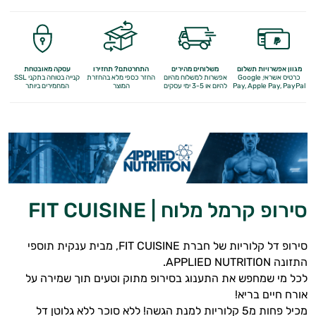
מגוון אפשרויות תשלום
משלוחים מהירים
התחרטתם? תחזירו
עסקה מאובטחת
כרטיס אשראי, Google
אפשרות למשלוח מהיום
החזר כספי מלא
בהחזרת
קנייה בטוחה בתקני SSL
Apple Pay, PayPal
Pay,
להיום או 3-5 ימי עסקים
המוצר
המחמירים ביותר
סירופ קרמל מלוח | FIT CUISINE
סירופ דל קלוריות של חברת FIT CUISINE, מבית ענקית תוספי
התזונה APPLIED NUTRITION.
לכל מי שמחפש את התענוג בסירופ מתוק וטעים תוך שמירה על
אורח חיים בריא!
מכיל פחות מ5 קלוריות למנת הגשה! ללא סוכר ללא גלוטן דל