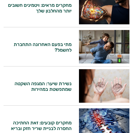
מחקרים מראים: ויטמינים חשובים
יותר מהחלבון שלך
היי,
אני יועץ הבריאות האישי AI של טבע בריא.
מתי בפעם האחרונה התחברת
התשובות שלי מבוססות על מאגרי מידע קליניים
לחשמל?
וספרות מקצועית בתחומי הרפואה הטבעית
ותזונת הספורט.
אני כאן כדי לעזור לך להתאים את תוספי
התזונה ומוצרי הבריאות המדויקים למטרות
נשירת שיער: המגפה השקטה
ולמצב הגופני שלך, ולהסביר לך אילו רכיבים
שמתפשטת במהירות
עובדים יחד כדי למקסם תוצאות גם בחיי היום
יום וגם בתחום הכושר והספורט.
המטרה שלי היא להתאים עבורך המלצות
אישיות מבוססות מדעית.
מחקרים קובעים: זאת החתיכה
החסרה לבניית שריר חזק ובריא
זה הזמן להתחיל. איך אוכל לעזור?