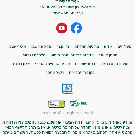
שעות הפעילות:
ימים א'-ה' בין השעות 09:00-15:00
ערבי חג וחג – סגור.
משלוחים
אודות
מדיניות החזרות
צרו קשר
מחיקת חשבון
איסוף עצמי
תקנון האתר
מדיניות פרטיות ותנאי שימוש
הצהרת נגישות
מועדון טבע בריא
תכנית שותפים
תכנית שותפים נוטרי די
מילון רכיבים
לקוחות ממליצים
ביטול עסקה
tevabari © all right reserved
המידע באתר אינו מיועד להנחות את הציבור או לשמש לגביו כהמלצה או הוראה או
עצה לשימוש או שינוי או הורדה של תרופה כלשהיא, ואין בו תחליף לייעוץ רפואי
פרטני או אחר. הכתוב באתר אינו מהווה המלצה רפואית כלשהי. המוצרים באתר