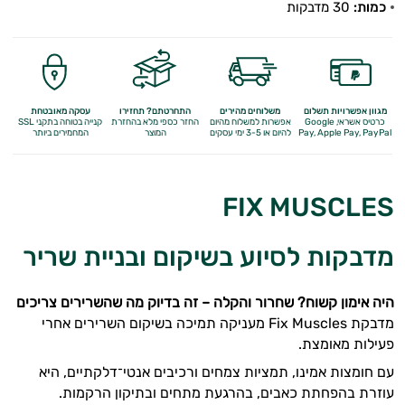
כמות:
30 מדבקות
מגוון אפשרויות תשלום
משלוחים מהירים
התחרטתם? תחזירו
עסקה מאובטחת
כרטיס אשראי, Google
אפשרות למשלוח מהיום
החזר כספי מלא
בהחזרת
קנייה בטוחה בתקני SSL
Apple Pay, PayPal
Pay,
להיום או 3-5 ימי עסקים
המוצר
המחמירים ביותר
FIX MUSCLES
מדבקות לסיוע בשיקום ובניית שריר
היה אימון קשוח? שחרור והקלה – זה בדיוק מה שהשרירים צריכים
מדבקת Fix Muscles מעניקה תמיכה בשיקום השרירים אחרי
פעילות מאומצת.
עם חומצות אמינו, תמציות צמחים ורכיבים אנטי־דלקתיים, היא
עוזרת בהפחתת כאבים, בהרגעת מתחים ובתיקון הרקמות.