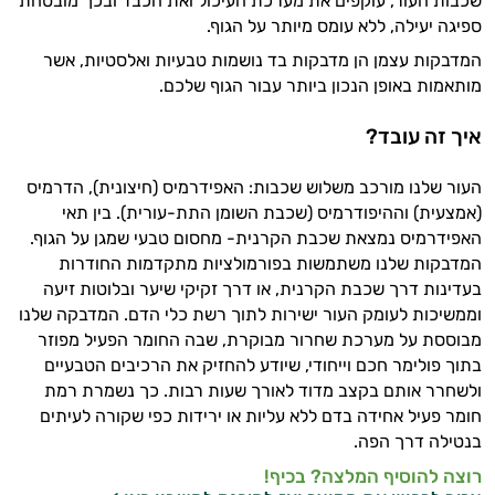
שכבות העור, עוקפים את מערכת העיכול ואת הכבד ובכך מובטחת
ספיגה יעילה, ללא עומס מיותר על הגוף.
המדבקות עצמן הן מדבקות בד נושמות טבעיות ואלסטיות, אשר
מותאמות באופן הנכון ביותר עבור הגוף שלכם.
איך זה עובד?
העור שלנו מורכב משלוש שכבות: האפידרמיס (חיצונית), הדרמיס
(אמצעית) וההיפודרמיס (שכבת השומן התת-עורית). בין תאי
האפידרמיס נמצאת שכבת הקרנית- מחסום טבעי שמגן על הגוף.
המדבקות שלנו משתמשות בפורמולציות מתקדמות החודרות
בעדינות דרך שכבת הקרנית, או דרך זקיקי שיער ובלוטות זיעה
וממשיכות לעומק העור ישירות לתוך רשת כלי הדם. המדבקה שלנו
מבוססת על מערכת שחרור מבוקרת, שבה החומר הפעיל מפוזר
בתוך פולימר חכם וייחודי, שיודע להחזיק את הרכיבים הטבעיים
ולשחרר אותם בקצב מדוד לאורך שעות רבות. כך נשמרת רמת
חומר פעיל אחידה בדם ללא עליות או ירידות כפי שקורה לעיתים
בנטילה דרך הפה.
רוצה להוסיף המלצה? בכיף!