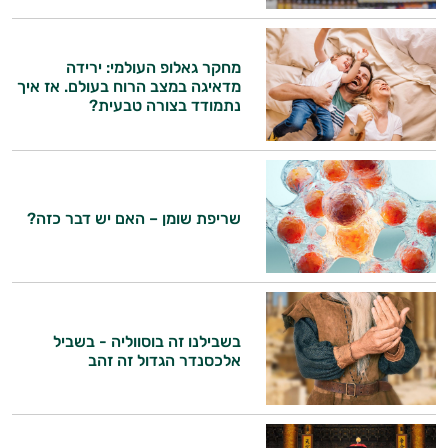
התשובות שלי מבוססות על מאגרי מידע קליניים
וספרות מקצועית בתחומי הרפואה הטבעית
מחקר גאלופ העולמי: ירידה
ותזונת הספורט.
מדאיגה במצב הרוח בעולם. אז איך
נתמודד בצורה טבעית?
אני כאן כדי לעזור לך להתאים את תוספי
התזונה ומוצרי הבריאות המדויקים למטרות
ולמצב הגופני שלך, ולהסביר לך אילו רכיבים
עובדים יחד כדי למקסם תוצאות גם בחיי היום
יום וגם בתחום הכושר והספורט.
שריפת שומן – האם יש דבר כזה?
המטרה שלי היא להתאים עבורך המלצות
אישיות מבוססות מדעית.
זה הזמן להתחיל. איך אוכל לעזור?
בשבילנו זה בוסווליה - בשביל
אלכסנדר הגדול זה זהב