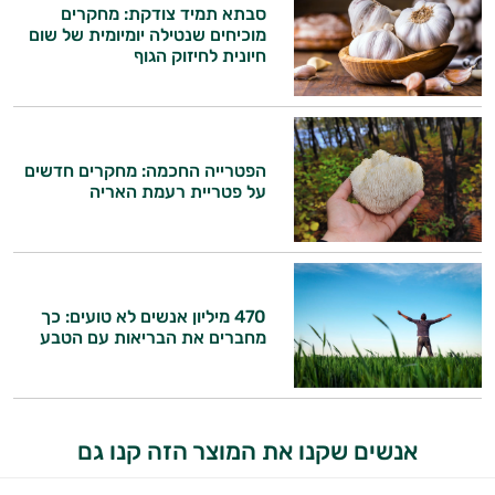
סבתא תמיד צודקת: מחקרים
מוכיחים שנטילה יומיומית של שום
חיונית לחיזוק הגוף
היי,
הפטרייה החכמה: מחקרים חדשים
אני יועץ הבריאות האישי AI של טבע בריא.
על פטריית רעמת האריה
התשובות שלי מבוססות על מאגרי מידע קליניים
וספרות מקצועית בתחומי הרפואה הטבעית
ותזונת הספורט.
470 מיליון אנשים לא טועים: כך
אני כאן כדי לעזור לך להתאים את תוספי
מחברים את הבריאות עם הטבע
התזונה ומוצרי הבריאות המדויקים למטרות
ולמצב הגופני שלך, ולהסביר לך אילו רכיבים
עובדים יחד כדי למקסם תוצאות גם בחיי היום
יום וגם בתחום הכושר והספורט.
אנשים שקנו את המוצר הזה קנו גם
המטרה שלי היא להתאים עבורך המלצות
אישיות מבוססות מדעית.