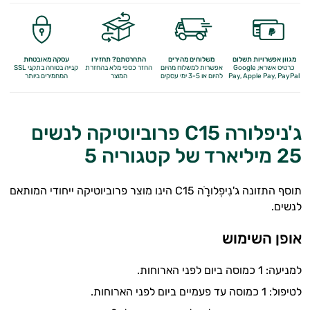
מגוון אפשרויות תשלום
משלוחים מהירים
התחרטתם? תחזירו
עסקה מאובטחת
כרטיס אשראי, Google
אפשרות למשלוח מהיום
החזר כספי מלא
בהחזרת
קנייה בטוחה בתקני SSL
Apple Pay, PayPal
Pay,
להיום או 3-5 ימי עסקים
המוצר
המחמירים ביותר
ג'ניפלורה C15 פרוביוטיקה לנשים
25 מיליארד של קטגוריה 5
תוסף התזונה ג'נִיפְלורָֹה C15 הינו מוצר פרוביוטיקה ייחודי המותאם
לנשים.
אופן השימוש
למניעה: 1 כמוסה ביום לפני הארוחות.
לטיפול: 1 כמוסה עד פעמיים ביום לפני הארוחות.