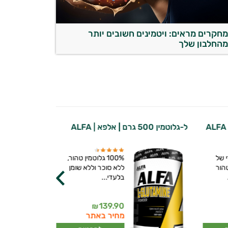
חקרים מראים: ויטמינים חשובים יותר
החלבון שלך
ל-גלוטמין 500 גרם | אלפא | ALFA
כפפות מקצוע
 של
100% גלוטמין טהור,
הור
ללא סוכר וללא שומן
בלעדי...
139.90
₪
מחיר באתר