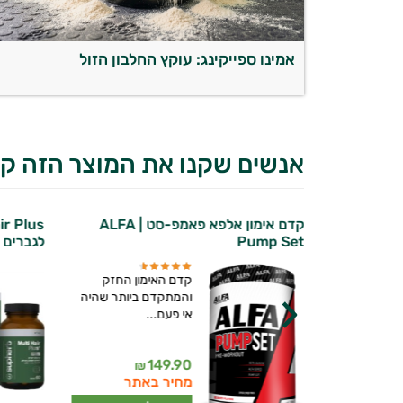
אמינו ספייקינג: עוקץ החלבון הזול
אנשים שקנו את המוצר הזה קנ
אלפא ALFA - אבקת החלבון מס׳ 1
קדם אימון אלפא פאמפ-סט | ALFA
Pump Set
לגברים 
ן אלפא מבית
קדם האימון החזק
- מותג התזונה
והמתקדם ביותר שהיה
...
אי פעם...
יועץ בריאות אישי AI
149.90
249.90
₪
₪
ם
מחיר באתר