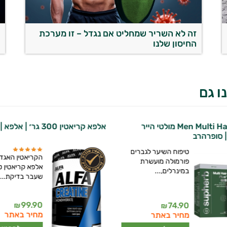
זה לא השריר שמחליט אם נגדל – זו מערכת
מ
החיסון שלנו
מ
ו גם
Men Multi Hair Plus מולטי הייר
אלפא קריאטין 300 גר׳ | אלפא | ALFA
| סופרהרב
טיפוח השיער לגברים
הקריאטין האגדי
פורמולה מועשרת
אלפא קריאטין ט
במינרלים,...
שעבר בדיקת...
99.90
74.90
₪
₪
מחיר באתר
מחיר באתר