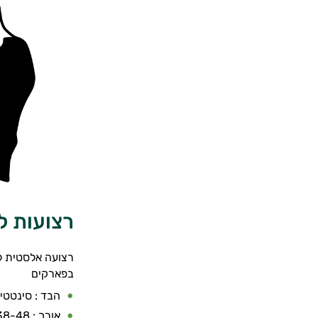
רצועות למפרק
רצועה אלסטית לפ
בפארקים
הבד : סינטטי
אורך : 38-48 ס”מ