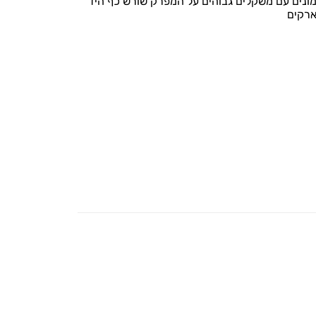
ונים עם משקלים גבוהים על המפרק שורש כף היד
ארקים