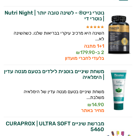
היי,
אני יועץ הבריאות האישי AI של טבע בריא.
נוטרי נייט® - לשינה טובה יותר | Nutri Night
| נוטרי די
התשובות שלי מבוססות על מאגרי מידע קליניים
וספרות מקצועית בתחומי הרפואה הטבעית
השינה היא מרכיב עיקרי בבריאות שלנו. כשהשינה
לא...
ותזונת הספורט.
1+1 מתנה
אני כאן כדי לעזור לך להתאים את תוספי
2 ב-
179.90
₪
בלעדי לחברי מועדון
התזונה ומוצרי הבריאות המדויקים למטרות
ולמצב הגופני שלך, ולהסביר לך אילו רכיבים
משחת שיניים בוטנית לילדים בטעם מנטה עדין
עובדים יחד כדי למקסם תוצאות גם בחיי היום
| הימלאיה
יום וגם בתחום הכושר והספורט.
משחת שיניים בטעם מנטה עדין של הימלאיה
המטרה שלי היא להתאים עבורך המלצות
משלבת...
אישיות מבוססות מדעית.
14.90
₪
מחיר באתר
זה הזמן להתחיל. איך אוכל לעזור?
מברשת שיניים CURAPROX | ULTRA SOFT
5460