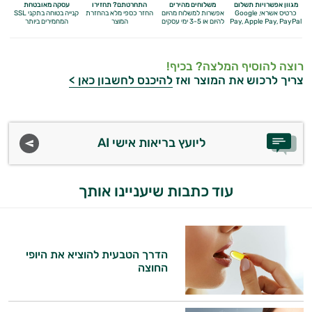
מגוון אפשרויות תשלום
משלוחים מהירים
התחרטתם? תחזירו
עסקה מאובטחת
כרטיס אשראי, Google
אפשרות למשלוח מהיום
החזר כספי מלא
בהחזרת
קנייה בטוחה בתקני SSL
Apple Pay, PayPal
Pay,
להיום או 3-5 ימי עסקים
המוצר
המחמירים ביותר
רוצה להוסיף המלצה? בכיף!
צריך לרכוש את המוצר ואז
להיכנס לחשבון כאן >
ליועץ בריאות אישי AI
עוד כתבות שיעניינו אותך
הדרך הטבעית להוציא את היופי
החוצה