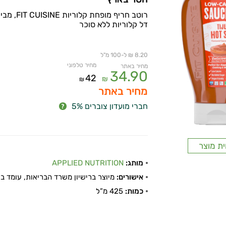
רוטב חריף מופחת קלוריות FIT CUISINE, מבית ענקית תוספי התזונה APPLIED NUTRITION.
דל קלוריות ללא סוכר
8.20 ₪ ל-100 מ"ל
מחיר טלפוני
מחיר באתר
34.90
42
₪
₪
מחיר באתר
חברי מועדון צוברים 5%
ית מוצר
מותג:
APPLIED NUTRITION
אישורים:
מיוצר ברישיון משרד הבריאות, עומד בתקן
כמות:
425 מ”ל