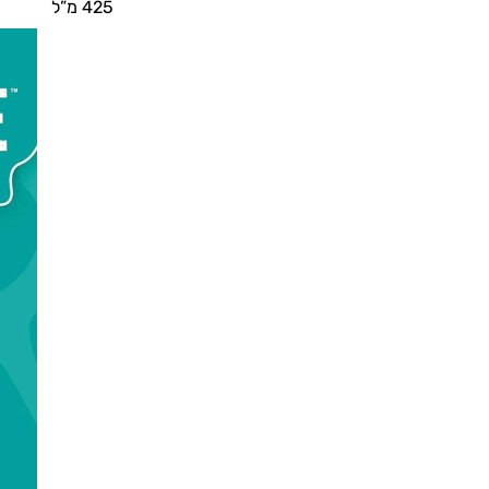
425 מ”ל