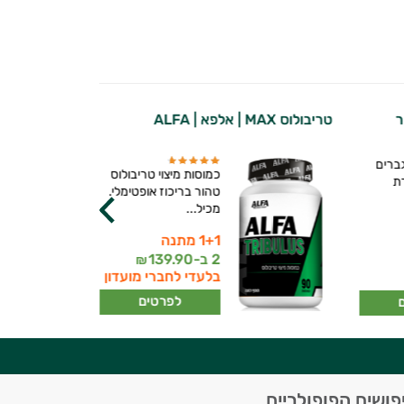
הייר
טריבולוס MAX | אלפא | ALFA
אלפא קריאטין 300 גר׳ | אלפא |
ברים
כמוסות מיצוי טריבולוס
ת
טהור בריכוז אופטימלי.
מכיל...
1+1 מתנה
2 ב-
139.90
₪
בלעדי לחברי מועדון
לפרטים
פושים הפופולריים