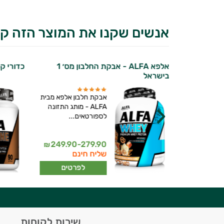
אנשים שקנו את המוצר הזה קנ
אלפא ALFA - אבקת החלבון מס׳ 1
כדורי קפא
בישראל
של חטיפי
אבקת חלבון אלפא מבית
רכים במידה
ALFA - מותג התזונה
.
לספורטאים...
יועץ בריאות אישי AI
249.90-279.90
₪
₪
תר
שליח חינם
רטים
לפרטים
היי,
שירות לקוחות