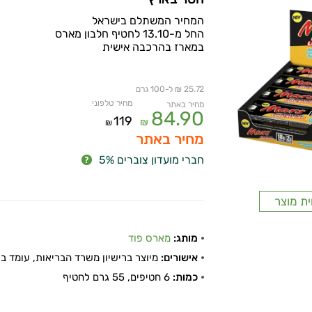
המחיר המשתלם בישראל
החל מ-13.10 לחטיף חלבון מארס
במארז בהרכבה אישית
25.72 ₪ ל-100 גרם
מחיר טלפוני
מחיר באתר
84.90
119
₪
₪
מחיר באתר
חברי מועדון צוברים 5%
ית מוצר
מותג:
מארס פוד
אישורים:
מיוצר ברישיון משרד הבריאות, עומד בתקן
כמות:
6 חטיפים, 55 גרם לחטיף