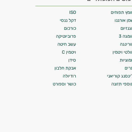
ומץ תפוחים
ISO
מן אורגנו
דקל ננסי
גנזיום
כורכום
ומגה 3
פרוביוטיקה
ורינגה
עשב חיטה
ולטי ויטמין
ויטמין C
מוציות
סידן
רים
אבקת חלבון
'ינסנג קוריאני
רודיולה
וספי תזונה
כושר וספורט