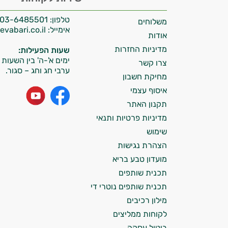
אני יועץ הבריאות האישי AI של טבע בריא.
טלפון:
03-6485501
משלוחים
התשובות שלי מבוססות על מאגרי מידע קליניים
אימייל:
info@tevabari.co.il
וספרות מקצועית בתחומי הרפואה הטבעית
אודות
ותזונת הספורט.
מדיניות החזרות
שעות הפעילות:
ימים א'-ה' בין השעות 09:00-15:00
צרו קשר
אני כאן כדי לעזור לך להתאים את תוספי
ערבי חג וחג – סגור.
מחיקת חשבון
התזונה ומוצרי הבריאות המדויקים למטרות
איסוף עצמי
ולמצב הגופני שלך, ולהסביר לך אילו רכיבים
עובדים יחד כדי למקסם תוצאות גם בחיי היום
תקנון האתר
יום וגם בתחום הכושר והספורט.
מדיניות פרטיות ותנאי
שימוש
המטרה שלי היא להתאים עבורך המלצות
הצהרת נגישות
אישיות מבוססות מדעית.
מועדון טבע בריא
זה הזמן להתחיל. איך אוכל לעזור?
תכנית שותפים
תכנית שותפים נוטרי די
מילון רכיבים
לקוחות ממליצים
ביטול עסקה