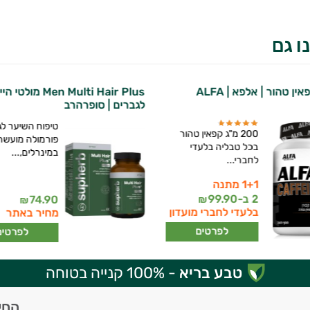
ו גם
ין טהור | אלפא | ALFA
Men Multi Hair Plus מולטי 
לגברים | סופרהרב
טיפוח השיער לג
200 מ"ג קפאין טהור
פורמולה מועשר
בכל טבליה בלעדי
במינרלים,...
לחברי...
1+1 מתנה
2 ב-
99.90
74.90
₪
₪
בלעדי לחברי מועדון
מחיר באתר
לפרטים
לפרטים
טבע בריא
- 100% קנייה בטוחה
החי