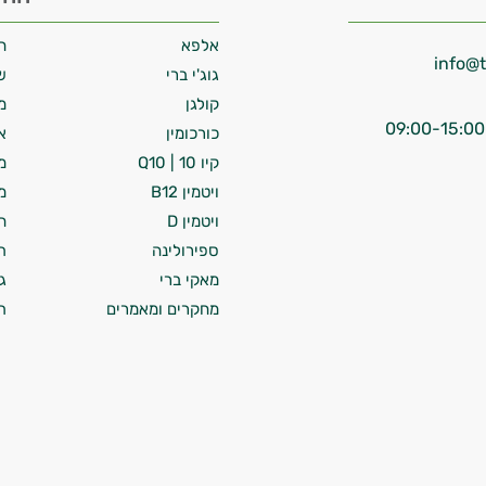
אלפא
ח
גוג'י ברי
ש
קולגן
מ
כורכומין
א
קיו 10 | Q10
מ
ויטמין B12
מ
ויטמין D
ח
ספירולינה
ת
מאקי ברי
ג
מחקרים ומאמרים
ת