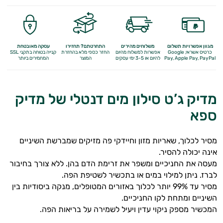
מגוון אפשרויות תשלום
משלוחים מהירים
התחרטתם? תחזירו
עסקה מאובטחת
כרטיס אשראי, Google
אפשרות למשלוח מהיום
החזר כספי מלא
בהחזרת
קנייה בטוחה בתקני SSL
Apple Pay, PayPal
Pay,
להיום או 3-5 ימי עסקים
המוצר
המחמירים ביותר
מדיק ג’ט סילון מים דנטלי של מדיק
ספא
מסיר לכלוך, שאריות מזון וחיידקי פה מזיקים שמברשת השיניים
אינה יכולה להסיר.
מעסה את החניכיים ומשפר את זרימת הדם בהן. ללא צורך בחיבור
לברז. ניתן למילוי במים או בתכשיר לשטיפת הפה.
מסיר עד 99% יותר לכלוך באזורים המטופלים, מנקה ביסודיות בין
השיניים ומתחת לקו החניכיים.
המכשיר מספק ניקוי עדין ויעיל לשמירה על בריאות הפה.