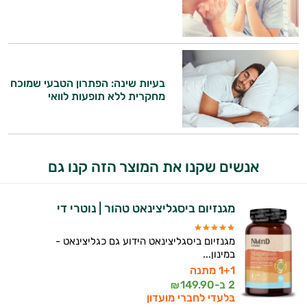
התשובות שלי מבוססות על מאגרי מידע קליניים
וספרות מקצועית בתחומי הרפואה הטבעית
ותזונת הספורט.
אני כאן כדי לעזור לך להתאים את תוספי
התזונה ומוצרי הבריאות המדויקים למטרות
בעיות שינה: הפתרון הטבעי שמוכח
מחקרית ללא תופעות לוואי
ולמצב הגופני שלך, ולהסביר לך אילו רכיבים
עובדים יחד כדי למקסם תוצאות גם בחיי היום
יום וגם בתחום הכושר והספורט.
המטרה שלי היא להתאים עבורך המלצות
אנשים שקנו את המוצר הזה קנו גם
אישיות מבוססות מדעית.
זה הזמן להתחיל. איך אוכל לעזור?
מגנזיום ביסגליצינאט טהור | נוטרי די
מגנזיום ביסגליצינאט הידוע גם כגליצינאט -
במינון...
1+1 מתנה
2 ב-
149.90
₪
בלעדי לחברי מועדון