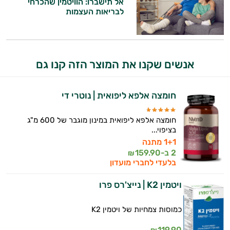
אל תישברו: הוויטמין שהכרחי
לבריאות העצמות
אנשים שקנו את המוצר הזה קנו גם
חומצה אלפא ליפואית | נוטרי די
חומצה אלפא ליפואית במינון מוגבר של 600 מ"ג
בציפוי...
1+1 מתנה
2 ב-
159.90
₪
היי,
בלעדי לחברי מועדון
אני יועץ הבריאות האישי AI של טבע בריא.
ויטמין K2 | נייצ'רס פרו
התשובות שלי מבוססות על מאגרי מידע קליניים
וספרות מקצועית בתחומי הרפואה הטבעית
כמוסות צמחיות של ויטמין K2
ותזונת הספורט.
119.90