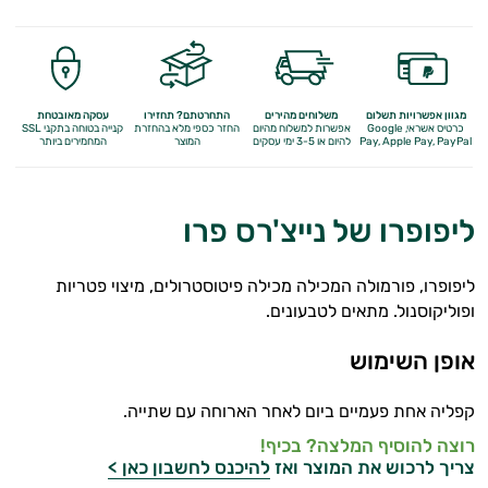
מגוון אפשרויות תשלום
משלוחים מהירים
התחרטתם? תחזירו
עסקה מאובטחת
כרטיס אשראי, Google
אפשרות למשלוח מהיום
החזר כספי מלא
בהחזרת
קנייה בטוחה בתקני SSL
Apple Pay, PayPal
Pay,
להיום או 3-5 ימי עסקים
המוצר
המחמירים ביותר
ליפופרו של נייצ'רס פרו
ליפופרו, פורמולה המכילה מכילה פיטוסטרולים, מיצוי פטריות
ופוליקוסנול. מתאים לטבעונים.
אופן השימוש
קפליה אחת פעמיים ביום לאחר הארוחה עם שתייה.
רוצה להוסיף המלצה? בכיף!
צריך לרכוש את המוצר ואז
להיכנס לחשבון כאן >