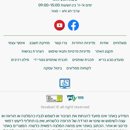
ימים א'-ה' בין השעות 09:00-15:00
ערבי חג וחג – סגור.
משלוחים
אודות
מדיניות החזרות
צרו קשר
מחיקת חשבון
איסוף עצמי
תקנון האתר
מדיניות פרטיות ותנאי שימוש
הצהרת נגישות
מועדון טבע בריא
תכנית שותפים
תכנית שותפים נוטרי די
מילון רכיבים
לקוחות ממליצים
ביטול עסקה
tevabari © all right reserved
המידע באתר אינו מיועד להנחות את הציבור או לשמש לגביו כהמלצה או הוראה או
עצה לשימוש או שינוי או הורדה של תרופה כלשהיא, ואין בו תחליף לייעוץ רפואי
פרטני או אחר. הכתוב באתר אינו מהווה המלצה רפואית כלשהי. המוצרים באתר