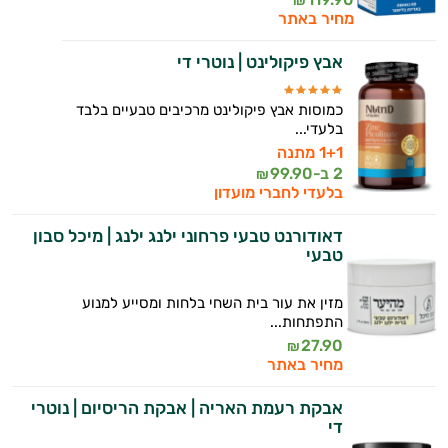
₪
מחיר באתר
אני כאן כדי לעזור לך להתאים את תוספי
התזונה ומוצרי הבריאות המדויקים למטרות
אבץ פיקולינט | נוטרי די
ולמצב הגופני שלך, ולהסביר לך אילו רכיבים
עובדים יחד כדי למקסם תוצאות גם בחיי היום
יום וגם בתחום הכושר והספורט.
כמוסות אבץ פיקולינט מרכיבים טבעיים בלבד
בלעדי...
המטרה שלי היא להתאים עבורך המלצות
1+1 מתנה
אישיות מבוססות מדעית.
2 ב-
99.90
₪
בלעדי לחברי מועדון
זה הזמן להתחיל. איך אוכל לעזור?
דאודורנט טבעי פרחוני ילנג ילנג | מיכל סבון
טבעי
מזין את עור בית השחי בלחות ומסייע למנוע
התפתחות...
27.90
₪
מחיר באתר
אבקת רעמת האריה | אבקת הריסיום | נוטרי
די